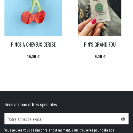
PINCE A CHEVEUX CERISE
PIN'S GRAND FOU
Prix
Prix
15,00 €
9,00 €
Recevez nos offres spéciales
ok
Vous pouvez vous désinscrire à tout moment. Vous trouverez pour cela nos