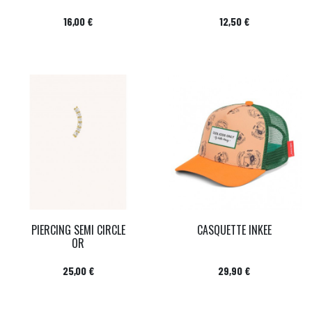
Prix
Prix
16,00 €
12,50 €
PIERCING SEMI CIRCLE
CASQUETTE INKEE
OR
Prix
Prix
25,00 €
29,90 €