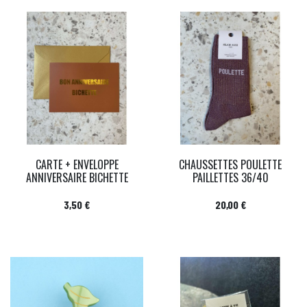
CARTE + ENVELOPPE
CHAUSSETTES POULETTE
ANNIVERSAIRE BICHETTE
PAILLETTES 36/40
Prix
Prix
3,50 €
20,00 €