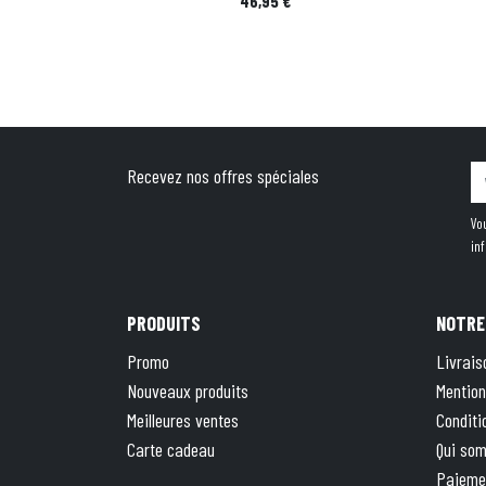
46,95 €
Recevez nos offres spéciales
Vo
in
PRODUITS
NOTRE
Promo
Livrais
Nouveaux produits
Mention
Meilleures ventes
Conditi
Carte cadeau
Qui so
Paieme