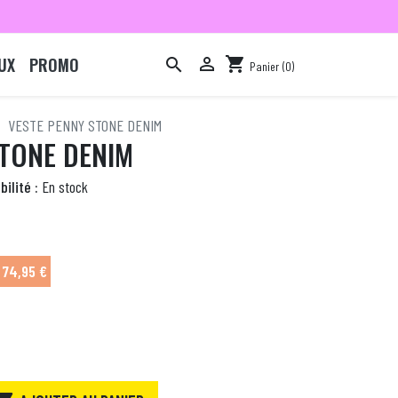
UX
PROMO

shopping_cart

Panier
(0)

VESTE PENNY STONE DENIM
STONE DENIM
bilité :
En stock
74,95 €