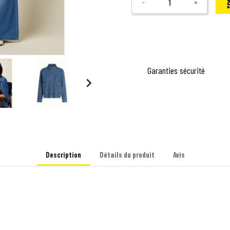
-
+
Quantité
Garanties sécurité

Description
Détails du produit
Avis