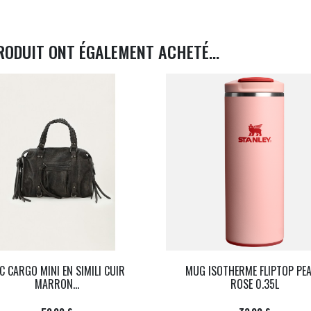
RODUIT ONT ÉGALEMENT ACHETÉ...
C CARGO MINI EN SIMILI CUIR
MUG ISOTHERME FLIPTOP PE
MARRON...
ROSE 0.35L
Prix
Prix