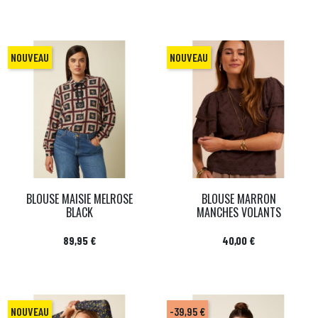
NOUVEAU
NOUVEAU
BLOUSE MAISIE MELROSE
BLOUSE MARRON
BLACK
MANCHES VOLANTS
Prix
Prix
89,95 €
40,00 €
NOUVEAU
-39,95 €