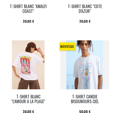
T-SHIRT BLANC "AMALFI
T-SHIRT BLANC "COTE
COAST"
D'AZUR"
Prix
Prix
30,00 €
30,00 €
NOUVEAU
T-SHIRT BLANC
T-SHIRT CANDIE
"L'AMOUR A LA PLAGE"
BISOUNOURS CIEL
Prix
Prix
30,00 €
50,00 €