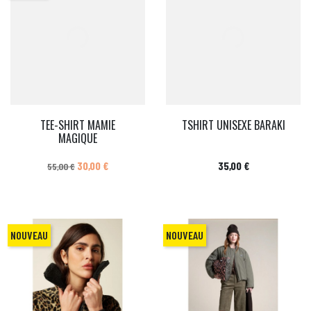
TEE-SHIRT MAMIE
TSHIRT UNISEXE BARAKI
MAGIQUE
Prix de base
Prix
Prix
30,00 €
35,00 €
55,00 €
NOUVEAU
NOUVEAU