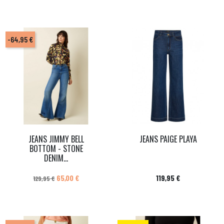
-64,95 €
JEANS JIMMY BELL
JEANS PAIGE PLAYA
BOTTOM - STONE
DENIM...
Prix de base
Prix
Prix
65,00 €
119,95 €
129,95 €