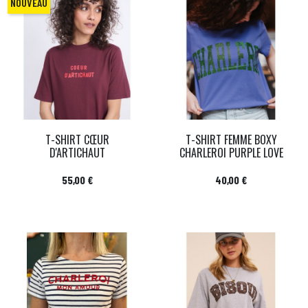
NOUVEAU
T-SHIRT CŒUR
T-SHIRT FEMME BOXY
D'ARTICHAUT
CHARLEROI PURPLE LOVE
Prix
Prix
55,00 €
40,00 €