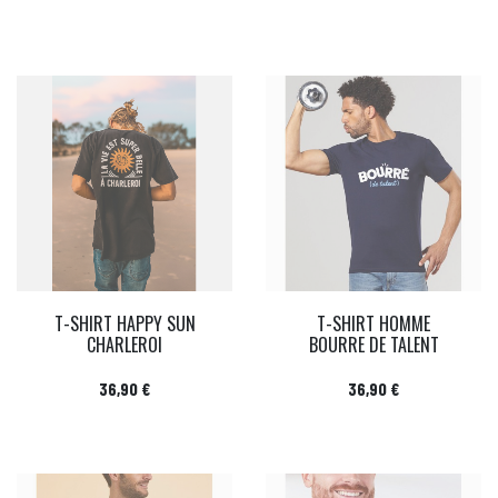
T-SHIRT HAPPY SUN
T-SHIRT HOMME
CHARLEROI
BOURRE DE TALENT
Prix
Prix
36,90 €
36,90 €