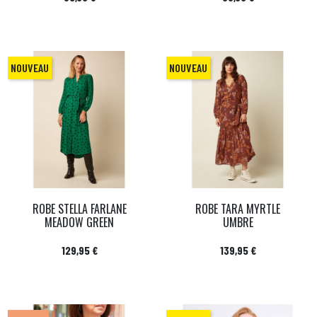
NOUVEAU
NOUVEAU
ROBE STELLA FARLANE
ROBE TARA MYRTLE
MEADOW GREEN
UMBRE
Prix
Prix
129,95 €
139,95 €