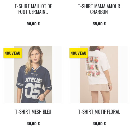
T-SHIRT MAILLOT DE
T-SHIRT MAMA AMOUR
FOOT GERMAIN...
CHARBON
Prix
Prix
90,00 €
55,00 €
NOUVEAU
NOUVEAU
T-SHIRT MESH BLEU
T-SHIRT MOTIF FLORAL
Prix
Prix
30,00 €
30,00 €