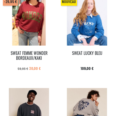
-29,95 €
NOUVEAU
SWEAT FEMME WONDER
SWEAT LUCKY BLEU
BORDEAUX/KAKI
Prix de base
Prix
Prix
30,00 €
109,00 €
59,95 €