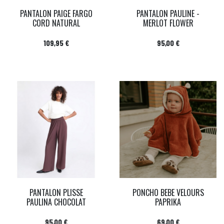
PANTALON PAIGE FARGO
PANTALON PAULINE -
CORD NATURAL
MERLOT FLOWER
Prix
Prix
109,95 €
95,00 €
PANTALON PLISSE
PONCHO BEBE VELOURS
PAULINA CHOCOLAT
PAPRIKA
Prix
Prix
95,00 €
69,00 €