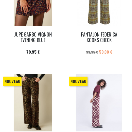
JUPE GARBO VIGNON
PANTALON FEDERICA
EVENING BLUE
KOOKS CHECK
Prix
Prix de base
Prix
79,95 €
50,00 €
99,95 €
NOUVEAU
NOUVEAU