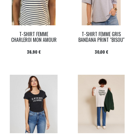
T-SHIRT FEMME
T-SHIRT FEMME GRIS
CHARLEROI MON AMOUR
BANDANA PRINT "BISOU"
Prix
Prix
36,90 €
30,00 €