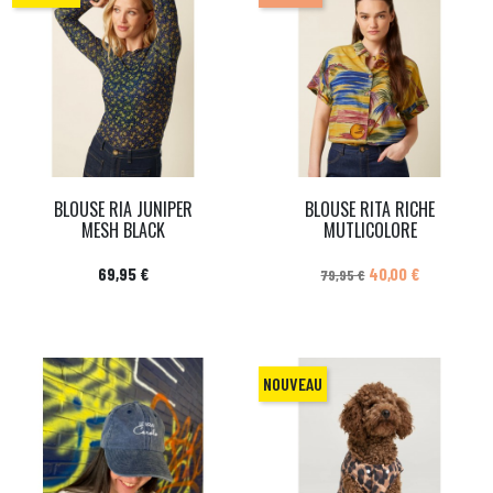
BLOUSE RIA JUNIPER
BLOUSE RITA RICHE
MESH BLACK
MUTLICOLORE
Prix
Prix de base
Prix
69,95 €
40,00 €
79,95 €
NOUVEAU