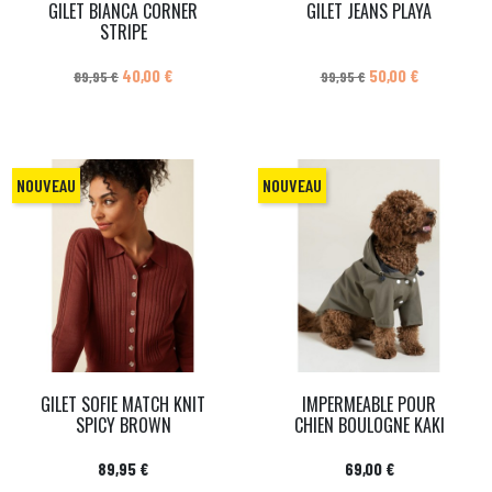
GILET BIANCA CORNER
GILET JEANS PLAYA
STRIPE
Prix de base
Prix
Prix de base
Prix
40,00 €
50,00 €
89,95 €
99,95 €
NOUVEAU
NOUVEAU
GILET SOFIE MATCH KNIT
IMPERMEABLE POUR
SPICY BROWN
CHIEN BOULOGNE KAKI
Prix
Prix
89,95 €
69,00 €