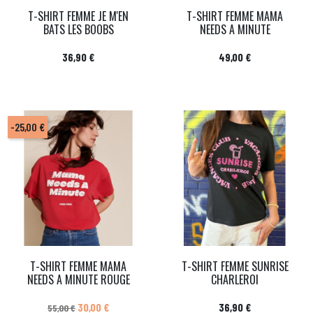
T-SHIRT FEMME JE M'EN
T-SHIRT FEMME MAMA
BATS LES BOOBS
NEEDS A MINUTE
Prix
Prix
36,90 €
49,00 €
-25,00 €
T-SHIRT FEMME MAMA
T-SHIRT FEMME SUNRISE
NEEDS A MINUTE ROUGE
CHARLEROI
Prix de base
Prix
Prix
30,00 €
36,90 €
55,00 €