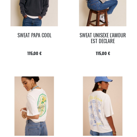
SWEAT PAPA COOL
SWEAT UNISEXE L'AMOUR
EST DECLARE
Prix
Prix
115,00 €
115,00 €