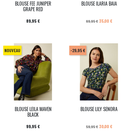
BLOUSE FEE JUNIPER
BLOUSE ILARIA BAIA
GRAPE RED
Prix
Prix de base
Prix
89,95 €
35,00 €
69,95 €
NOUVEAU
-29,95 €
BLOUSE LEILA MAVEN
BLOUSE LILY SENORA
BLACK
Prix
Prix de base
Prix
99,95 €
30,00 €
59,95 €