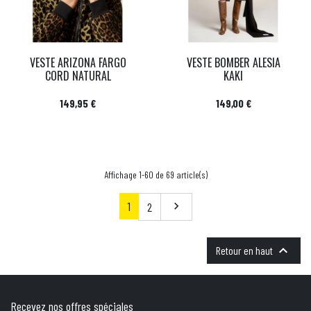
VESTE ARIZONA FARGO
VESTE BOMBER ALESIA
CORD NATURAL
KAKI
Prix
Prix
149,95 €
149,00 €
Affichage 1-60 de 69 article(s)
1
Suivant
2


Retour en haut
Recevez nos offres spéciales