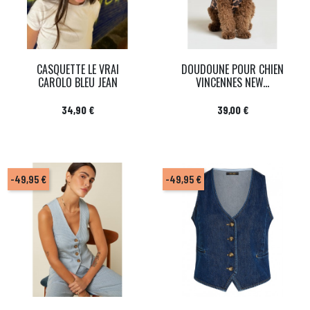
CASQUETTE LE VRAI
DOUDOUNE POUR CHIEN
CAROLO BLEU JEAN
VINCENNES NEW...
Prix
Prix
34,90 €
39,00 €
-49,95 €
-49,95 €