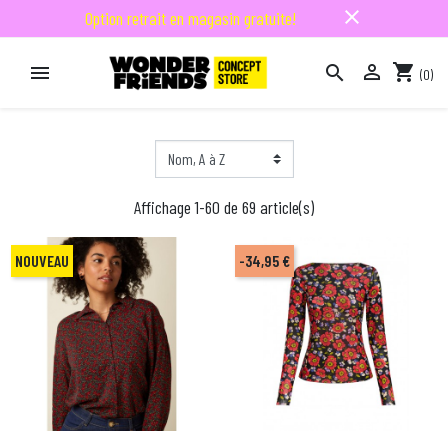
close
Option retrait en magasin gratuite!

shopping_cart


(0)

Affichage 1-60 de 69 article(s)
NOUVEAU
-34,95 €