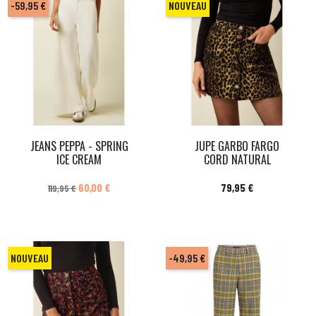
-59,95 €
NOUVEAU
JEANS PEPPA - SPRING
JUPE GARBO FARGO
ICE CREAM
CORD NATURAL
Prix de base
Prix
Prix
60,00 €
79,95 €
119,95 €
NOUVEAU
-49,95 €