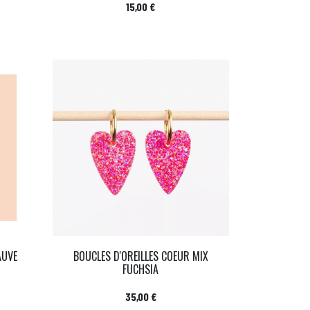
Prix
15,00 €
AUVE
BOUCLES D'OREILLES COEUR MIX
FUCHSIA
Prix
35,00 €