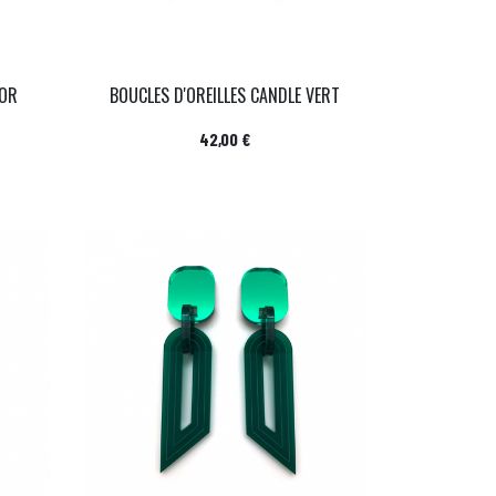
 OR
BOUCLES D'OREILLES CANDLE VERT
Prix
42,00 €