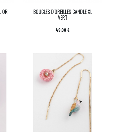
L OR
BOUCLES D'OREILLES CANDLE XL
VERT
Prix
49,00 €