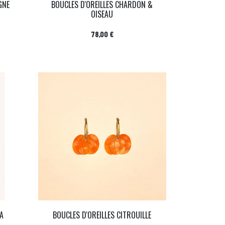
GNE
BOUCLES D'OREILLES CHARDON &
OISEAU
Prix
78,00 €
EA
BOUCLES D'OREILLES CITROUILLE