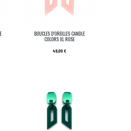
E
BOUCLES D'OREILLES CANDLE
COLORS XL ROSE
Prix
49,00 €