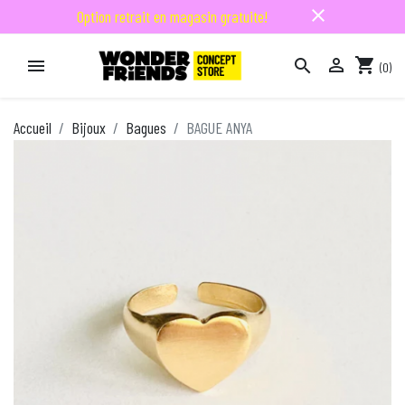
close
Option retrait en magasin gratuite!

shopping_cart


(0)

Accueil
Bijoux
Bagues
BAGUE ANYA