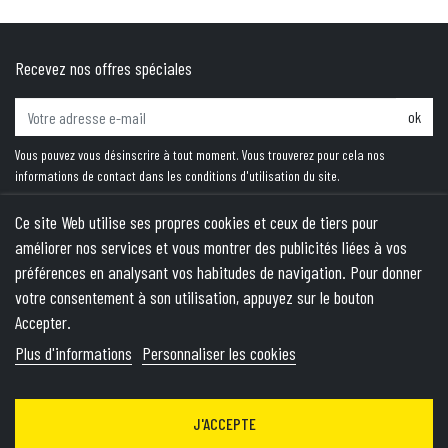
Recevez nos offres spéciales
ok
Vous pouvez vous désinscrire à tout moment. Vous trouverez pour cela nos
informations de contact dans les conditions d'utilisation du site.
Ce site Web utilise ses propres cookies et ceux de tiers pour
améliorer nos services et vous montrer des publicités liées à vos
PRODUITS
préférences en analysant vos habitudes de navigation. Pour donner
votre consentement à son utilisation, appuyez sur le bouton
NOTRE SOCIÉTÉ
Accepter.
VOTRE COMPTE
Plus d'informations
Personnaliser les cookies
INFORMATIONS
J'ACCEPTE
© 2026 - Theme by Wepika
- This site is protected by reCAPTCHA