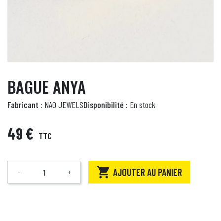
BAGUE ANYA
Fabricant :
NAO JEWELS
Disponibilité :
En stock
49 €
TTC

AJOUTER AU PANIER
-
+
Quantité