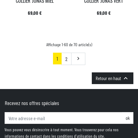
COLLIER JONAS MIEL
COLLIER JONAS VERT
Prix
Prix
69,00 €
69,00 €
Affichage 1-60 de 70 article(s)
1
Suivant
2


Retour en haut
Recevez nos offres spéciales
ok
Vous pouvez vous désinscrire à tout moment. Vous trouverez pour cela nos
informations de contact dans les conditions d'utilisation du site.