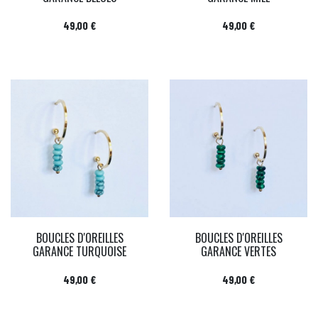
Prix
Prix
49,00 €
49,00 €
BOUCLES D'OREILLES
BOUCLES D'OREILLES
GARANCE TURQUOISE
GARANCE VERTES
Prix
Prix
49,00 €
49,00 €