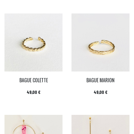
BAGUE COLETTE
BAGUE MARION
Prix
Prix
49,00 €
49,00 €