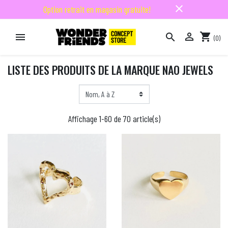
close
Option retrait en magasin gratuite!

shopping_cart


(0)

LISTE DES PRODUITS DE LA MARQUE NAO JEWELS
Affichage 1-60 de 70 article(s)