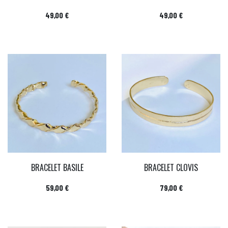
Prix
Prix
49,00 €
49,00 €
BRACELET BASILE
BRACELET CLOVIS
Prix
Prix
59,00 €
79,00 €