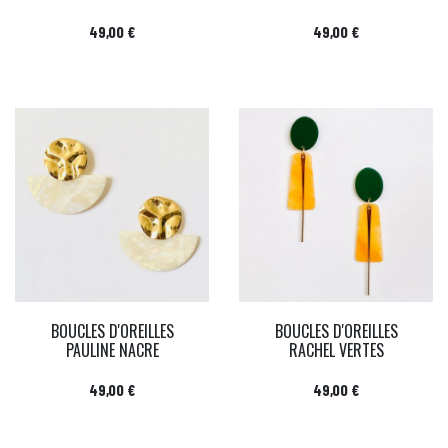
Prix
Prix
49,00 €
49,00 €
BOUCLES D'OREILLES
BOUCLES D'OREILLES
PAULINE NACRE
RACHEL VERTES
Prix
Prix
49,00 €
49,00 €