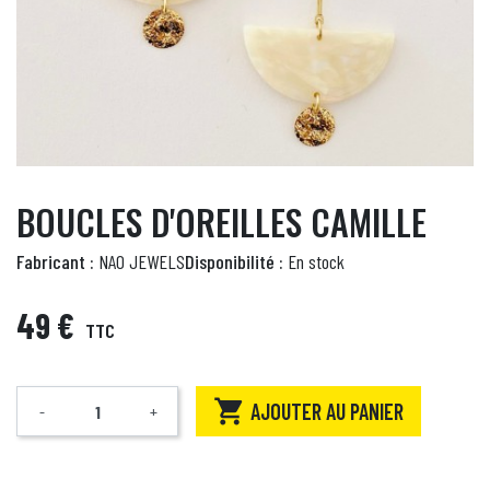
BOUCLES D'OREILLES CAMILLE
Fabricant :
NAO JEWELS
Disponibilité :
En stock
49 €
TTC

AJOUTER AU PANIER
-
+
Quantité