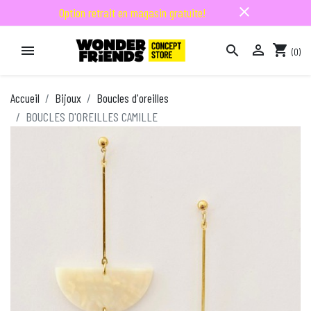
close
Option retrait en magasin gratuite!

shopping_cart


(0)

Accueil
Bijoux
Boucles d'oreilles
BOUCLES D'OREILLES CAMILLE