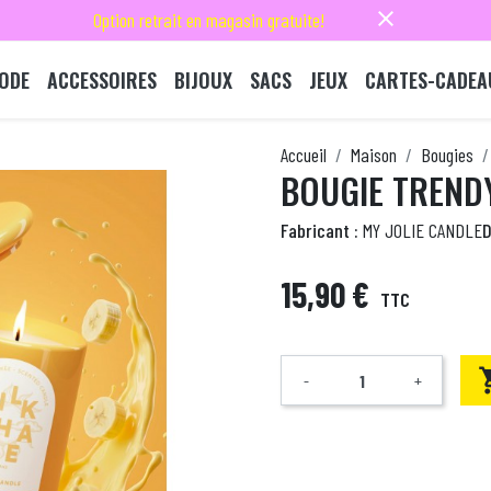
close
Option retrait en magasin gratuite!
ODE
ACCESSOIRES
BIJOUX
SACS
JEUX
CARTES-CADEA
Accueil
Maison
Bougies
BOUGIE TREND
Fabricant :
MY JOLIE CANDLE
D
15,90 €
TTC
-
+
Quantité