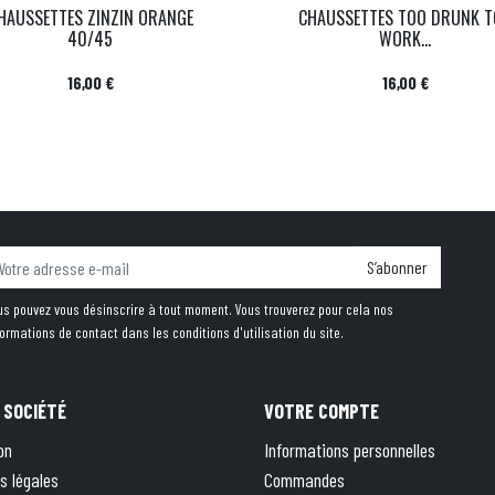
HAUSSETTES ZINZIN ORANGE
CHAUSSETTES TOO DRUNK T
40/45
WORK...
Prix
Prix
16,00 €
16,00 €
S’abonner
us pouvez vous désinscrire à tout moment. Vous trouverez pour cela nos
formations de contact dans les conditions d'utilisation du site.
 SOCIÉTÉ
VOTRE COMPTE
on
Informations personnelles
s légales
Commandes