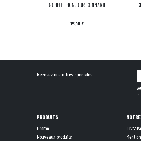
GOBELET BONJOUR CONNARD
C
Prix
15,00 €
Recevez nos offres spéciales
Vo
in
PRODUITS
NOTRE
Promo
Livrais
Nouveaux produits
Mention