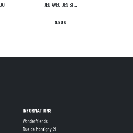
OO
JEU AVEC DES SI ...
Prix
8,90 €
INFORMATIONS
Wonderfriends
Rue de Montigny 21