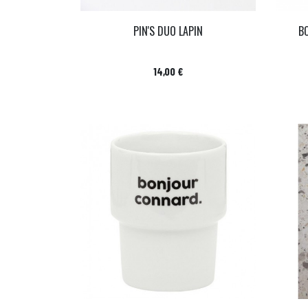
PIN'S DUO LAPIN
B
Prix
14,00 €