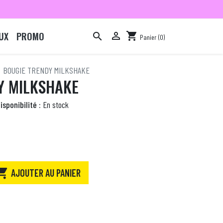
UX
PROMO

shopping_cart

Panier
(0)

BOUGIE TRENDY MILKSHAKE
Y MILKSHAKE
isponibilité :
En stock

AJOUTER AU PANIER