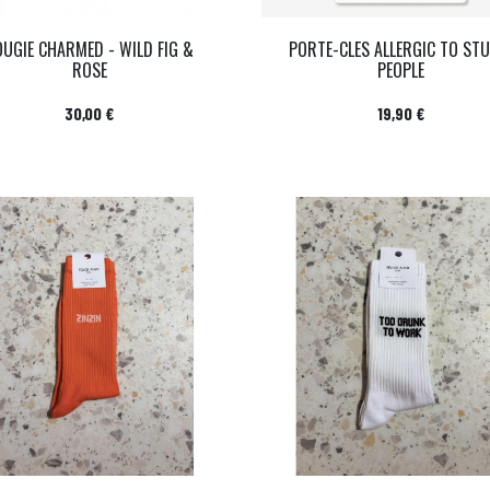
OUGIE CHARMED - WILD FIG &
PORTE-CLES ALLERGIC TO STU
ROSE
PEOPLE
Prix
Prix
30,00 €
19,90 €