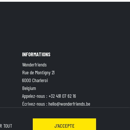
INFORMATIONS
Wonderfriends
Rue de Montigny 21
6000 Charleroi
Belgium
Appelez-nous :
+32 491 07 62 16
Écrivez-nous :
hello@wonderfriends.be
TVA : BE 0833.787.551 | Compte ING BE49
3630 8527 5871
R TOUT
J'ACCEPTE