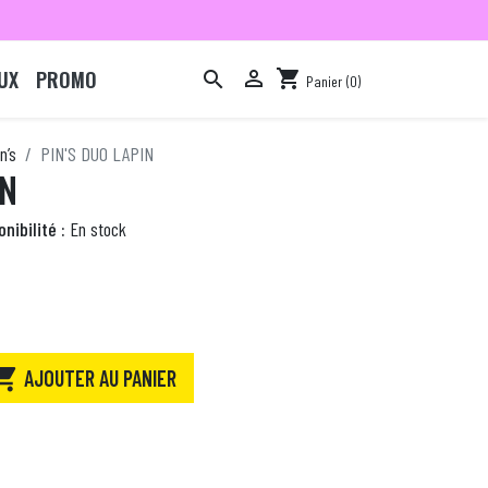
UX
PROMO

shopping_cart

Panier
(0)

n’s
PIN'S DUO LAPIN
IN
nibilité :
En stock

AJOUTER AU PANIER