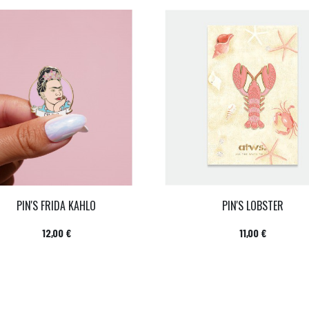
PIN'S FRIDA KAHLO
PIN'S LOBSTER
Prix
Prix
12,00 €
11,00 €