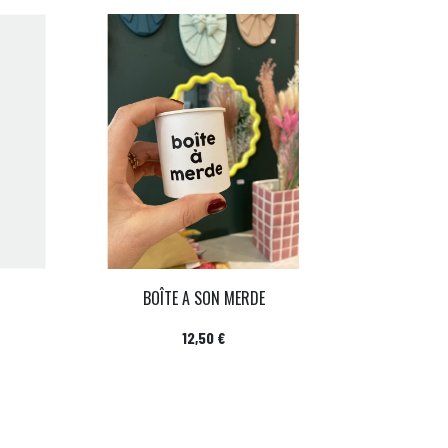
BOÎTE A SON MERDE
Prix
12,50 €