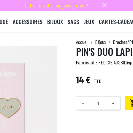
close
Option retrait en magasin gratuite!
ODE
ACCESSOIRES
BIJOUX
SACS
JEUX
CARTES-CADEA
Accueil
Bijoux
Broches/Pi
PIN'S DUO LAP
Fabricant :
FELICIE AUSSI
Dispo
14 €
TTC
-
+
Quantité