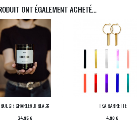
RODUIT ONT ÉGALEMENT ACHETÉ...
BOUGIE CHARLEROI BLACK
TIKA BARRETTE
Prix
Prix
34,95 €
4,90 €