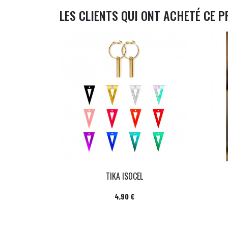
LES CLIENTS QUI ONT ACHETÉ CE P
TIKA ISOCEL
Prix
4,90 €