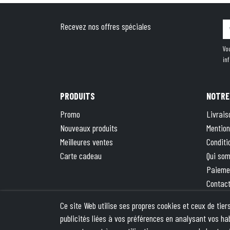
Recevez nos offres spéciales
Vo
in
PRODUITS
NOTRE
Promo
Livrais
Nouveaux produits
Mention
Meilleures ventes
Conditi
Carte cadeau
Qui so
Paieme
Contac
Plan du
Ce site Web utilise ses propres cookies et ceux de tie
La bout
publicités liées à vos préférences en analysant vos ha