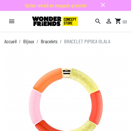
close
Option retrait en magasin gratuite!

shopping_cart


(0)

Accueil
Bijoux
Bracelets
BRACELET PIPOCA OLALA