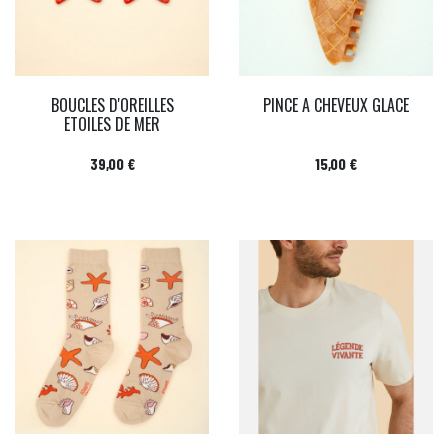
BOUCLES D'OREILLES
PINCE A CHEVEUX GLACE
ETOILES DE MER
Prix
Prix
39,00 €
15,00 €