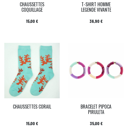
CHAUSSETTES
T-SHIRT HOMME
COQUILLAGE
LEGENDE VIVANTE
Prix
Prix
15,00 €
36,90 €
CHAUSSETTES CORAIL
BRACELET PIPOCA
PIRULETA
Prix
Prix
15,00 €
35,00 €