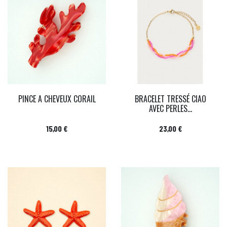
PINCE A CHEVEUX CORAIL
BRACELET TRESSÉ CIAO
AVEC PERLES...
Prix
Prix
15,00 €
23,00 €