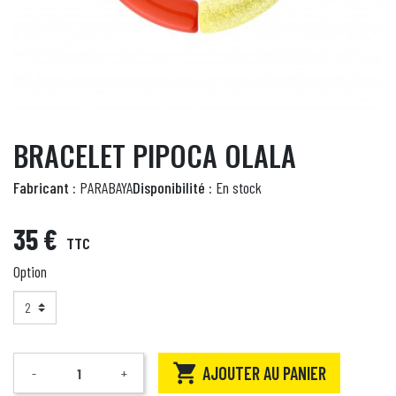
BRACELET PIPOCA OLALA
Fabricant :
PARABAYA
Disponibilité :
En stock
35 €
TTC
Option

AJOUTER AU PANIER
-
+
Quantité