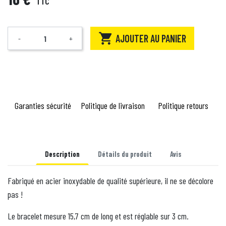
TTC

AJOUTER AU PANIER
-
+
Quantité
Garanties sécurité
Politique de livraison
Politique retours
Description
Détails du produit
Avis
Fabriqué en acier inoxydable de qualité supérieure, il ne se décolore
pas !
Le bracelet mesure 15,7 cm de long et est réglable sur 3 cm.