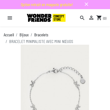
close
Option retrait en magasin gratuite!

shopping_cart


(0)

Accueil
Bijoux
Bracelets
BRACELET MINIMALISTE AVEC MINI NŒUDS