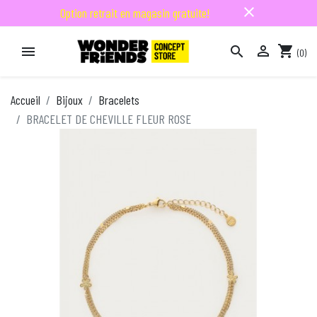
close
Option retrait en magasin gratuite!

shopping_cart


(0)

Accueil
Bijoux
Bracelets
BRACELET DE CHEVILLE FLEUR ROSE