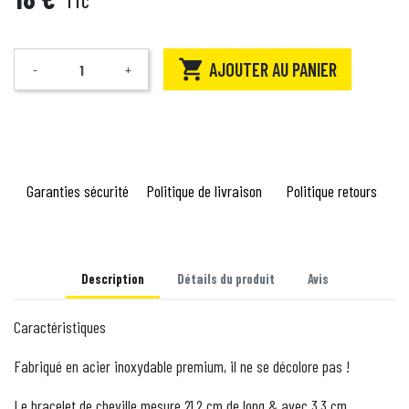
TTC

AJOUTER AU PANIER
-
+
Quantité
Garanties sécurité
Politique de livraison
Politique retours
Description
Détails du produit
Avis
Caractéristiques
Fabriqué en acier inoxydable premium, il ne se décolore pas !
Le bracelet de cheville mesure 21,2 cm de long & avec 3,3 cm