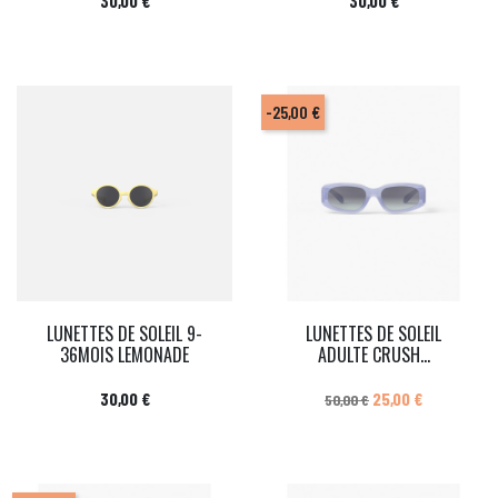
30,00 €
30,00 €
-25,00 €
LUNETTES DE SOLEIL 9-
LUNETTES DE SOLEIL
36MOIS LEMONADE
ADULTE CRUSH...
Prix
Prix de base
Prix
30,00 €
25,00 €
50,00 €