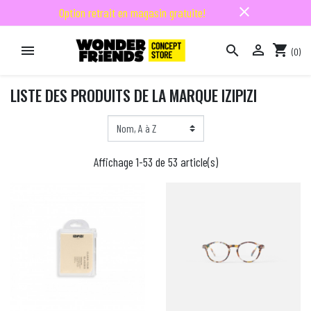
close
Option retrait en magasin gratuite!

shopping_cart


(0)

LISTE DES PRODUITS DE LA MARQUE IZIPIZI
Affichage 1-53 de 53 article(s)