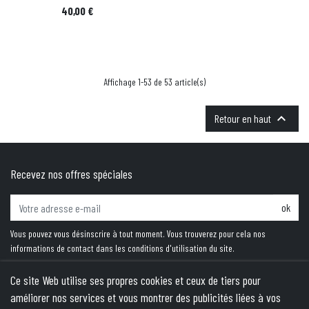
Prix
40,00 €
Affichage 1-53 de 53 article(s)

Retour en haut
Recevez nos offres spéciales
ok
Vous pouvez vous désinscrire à tout moment. Vous trouverez pour cela nos
informations de contact dans les conditions d'utilisation du site.
Ce site Web utilise ses propres cookies et ceux de tiers pour
améliorer nos services et vous montrer des publicités liées à vos
PRODUITS