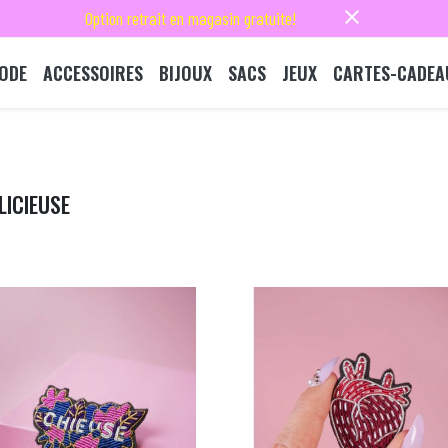
close
Option retrait en magasin gratuite!
ODE
ACCESSOIRES
BIJOUX
SACS
JEUX
CARTES-CADEA
LICIEUSE