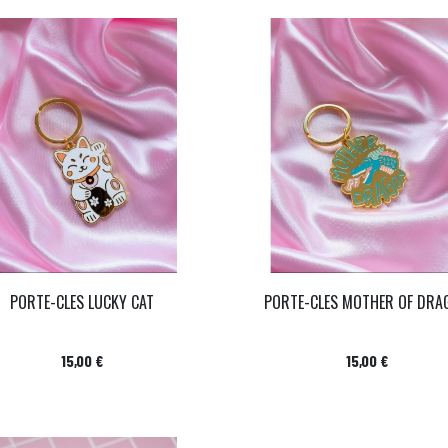
PORTE-CLES LUCKY CAT
PORTE-CLES MOTHER OF DRA
Prix
Prix
15,00 €
15,00 €