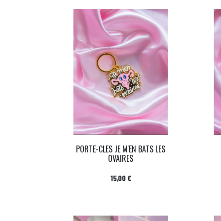
PORTE-CLES JE M'EN BATS LES
OVAIRES
Prix
15,00 €