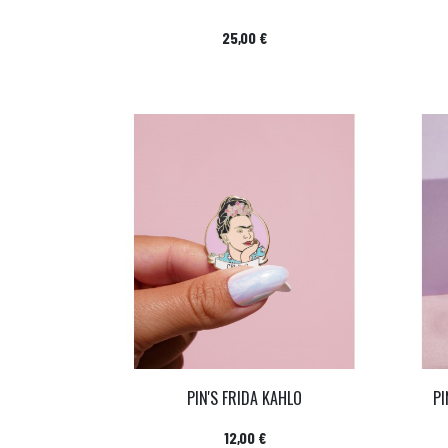
Prix
25,00 €
PIN'S FRIDA KAHLO
PI
Prix
12,00 €