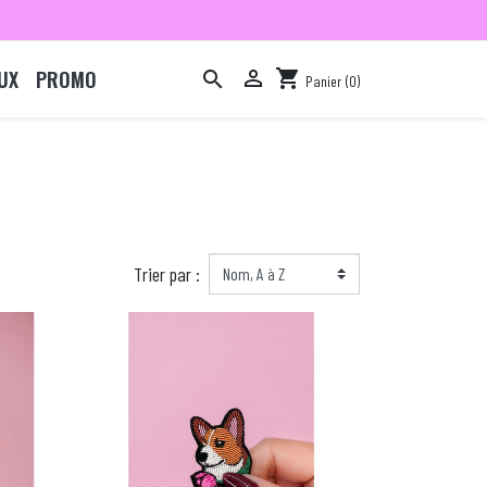
UX
PROMO

shopping_cart

Panier
(0)

Trier par :