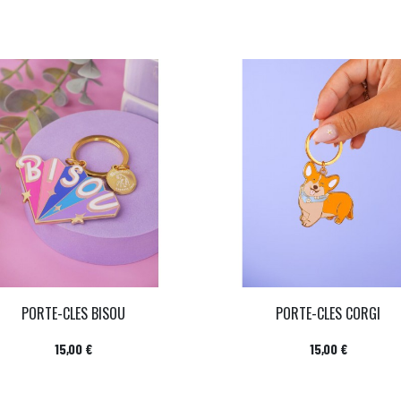
PORTE-CLES BISOU
PORTE-CLES CORGI
Prix
Prix
15,00 €
15,00 €