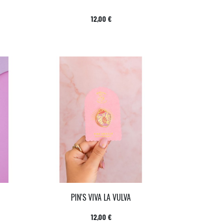
Prix
12,00 €
PIN'S VIVA LA VULVA
Prix
12,00 €