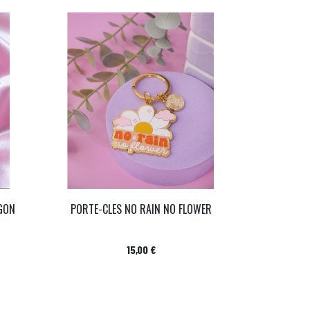
GON
PORTE-CLES NO RAIN NO FLOWER
Prix
15,00 €