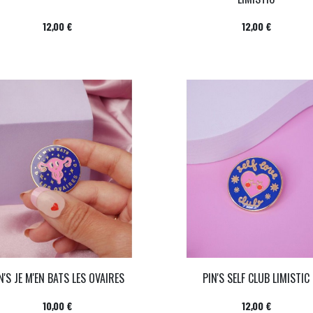
Prix
Prix
12,00 €
12,00 €
N'S JE M'EN BATS LES OVAIRES
PIN'S SELF CLUB LIMISTIC
Prix
Prix
10,00 €
12,00 €