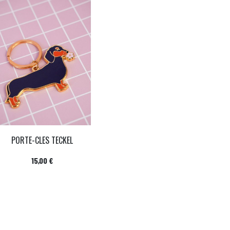
PORTE-CLES TECKEL
Prix
15,00 €