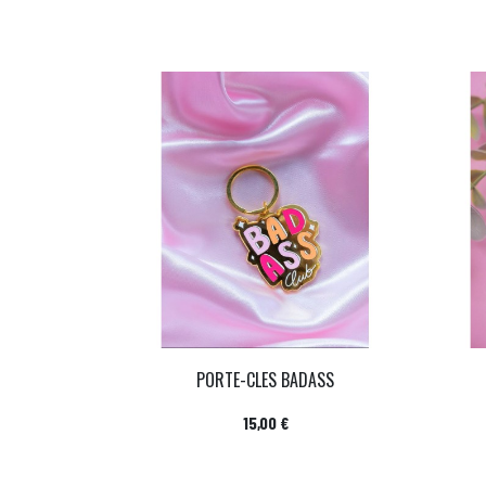
PORTE-CLES BADASS
Prix
15,00 €