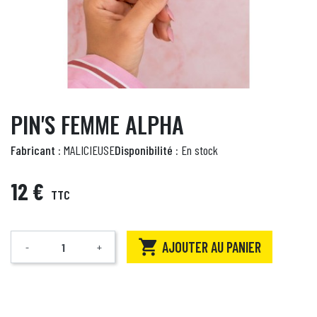
PIN'S FEMME ALPHA
Fabricant :
MALICIEUSE
Disponibilité :
En stock
12 €
TTC

AJOUTER AU PANIER
-
+
Quantité