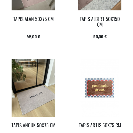
TAPIS ALAN 50X75 CM
TAPIS ALBERT 50X150
CM
Prix
Prix
45,00 €
90,00 €
TAPIS ANOUK 50X75 CM
TAPIS ARTIS 50X75 CM