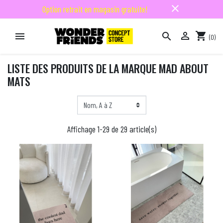
close
Option retrait en magasin gratuite!

shopping_cart


(0)

LISTE DES PRODUITS DE LA MARQUE MAD ABOUT
MATS
Affichage 1-29 de 29 article(s)