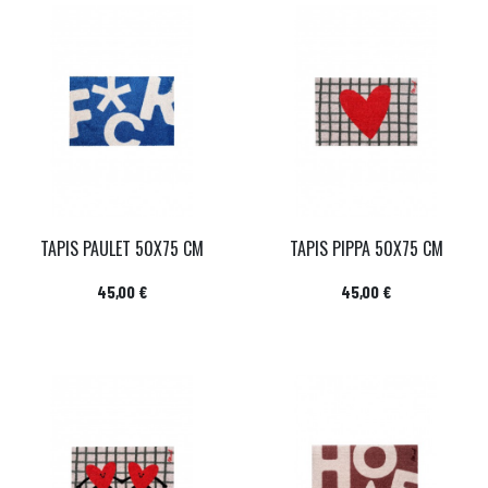
TAPIS PAULET 50X75 CM
TAPIS PIPPA 50X75 CM
Prix
Prix
45,00 €
45,00 €