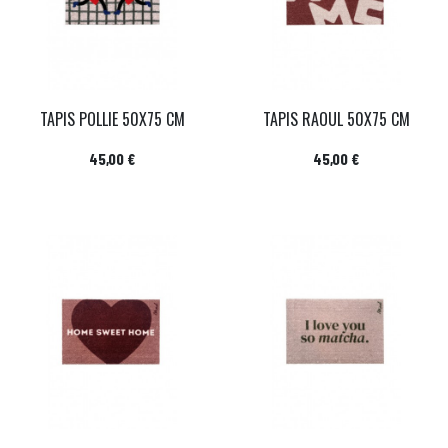
TAPIS POLLIE 50X75 CM
TAPIS RAOUL 50X75 CM
Prix
Prix
45,00 €
45,00 €