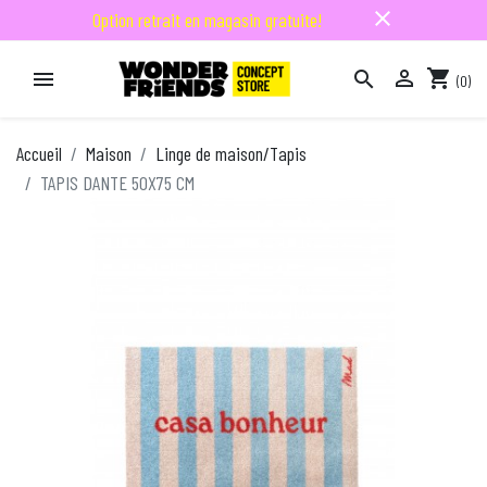
close
Option retrait en magasin gratuite!

shopping_cart


(0)

Accueil
Maison
Linge de maison/Tapis
TAPIS DANTE 50X75 CM