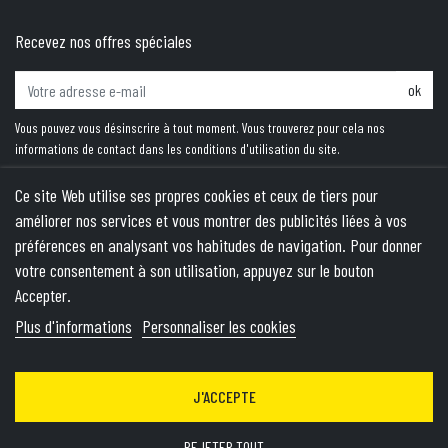
Recevez nos offres spéciales
ok
Vous pouvez vous désinscrire à tout moment. Vous trouverez pour cela nos
informations de contact dans les conditions d'utilisation du site.
Ce site Web utilise ses propres cookies et ceux de tiers pour
améliorer nos services et vous montrer des publicités liées à vos
PRODUITS
préférences en analysant vos habitudes de navigation. Pour donner
votre consentement à son utilisation, appuyez sur le bouton
NOTRE SOCIÉTÉ
Accepter.
VOTRE COMPTE
Plus d'informations
Personnaliser les cookies
INFORMATIONS
J'ACCEPTE
© 2026 - Theme by Wepika
- This site is protected by reCAPTCHA
and the Google
Privacy Policy
&
Terms of Service
apply
REJETER TOUT