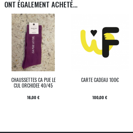
ONT ÉGALEMENT ACHETÉ...
CHAUSSETTES CA PUE LE
CARTE CADEAU 100€
CUL ORCHIDEE 40/45
Prix
Prix
16,00 €
100,00 €