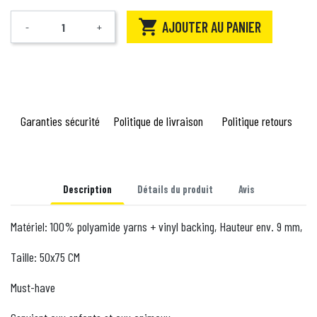

AJOUTER AU PANIER
-
+
Quantité
Garanties sécurité
Politique de livraison
Politique retours
Description
Détails du produit
Avis
Matériel: 100% polyamide yarns + vinyl backing, Hauteur env. 9 mm,
Taille: 50x75 CM
Must-have