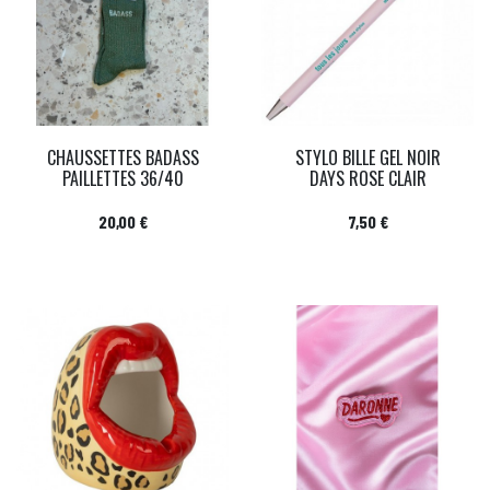
CHAUSSETTES BADASS
STYLO BILLE GEL NOIR
PAILLETTES 36/40
DAYS ROSE CLAIR
Prix
Prix
20,00 €
7,50 €