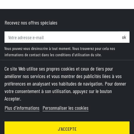
Recevez nos offres spéciales
ok
Vous pouvez vous désinscrire à tout moment. Vous trouverez pour cela nos
informations de contact dans les conditions d'utilisation du site.
Ce site Web utilise ses propres cookies et ceux de tiers pour
améliorer nos services et vous montrer des publicités liées à vos
PRODUITS
préférences en analysant vos habitudes de navigation. Pour donner
votre consentement à son utilisation, appuyez sur le bouton
NOTRE SOCIÉTÉ
Accepter.
VOTRE COMPTE
Plus d'informations
Personnaliser les cookies
INFORMATIONS
J'ACCEPTE
© 2026 - Theme by Wepika
- This site is protected by reCAPTCHA