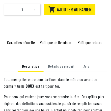

AJOUTER AU PANIER
-
+
Quantité
Garanties sécurité
Politique de livraison
Politique retours
Description
Détails du produit
Avis
Tu aimes griller entre deux tartines, dans le métro ou avant de
dormir ? Grillé
DOUX
est fait pour toi.
Pour ceux qui veulent jouer sans se prendre la tête. Des grilles plus
légères, des définitions accessibles, le plaisir de remplir les cases
sans rester bloqué·e une heure. Parfait pour débuter, pour souffler,