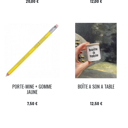
Prix
Prix
20,00 €
12,00 €
PORTE-MINE + GOMME
BOÎTE A SON A TABLE
JAUNE
Prix
Prix
7,50 €
12,50 €