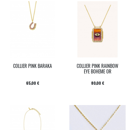
COLLIER PINK BARAKA
COLLIER PINK RAINBOW
EYE BOHEME OR
Prix
Prix
65,00 €
80,00 €