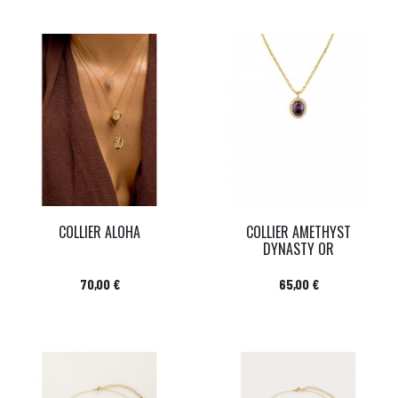
COLLIER ALOHA
COLLIER AMETHYST
DYNASTY OR
Prix
Prix
70,00 €
65,00 €