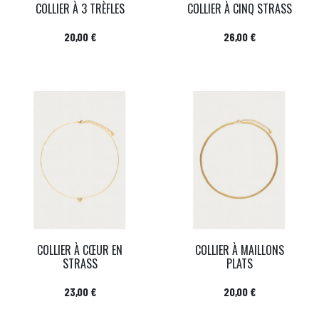
COLLIER À 3 TRÈFLES
COLLIER À CINQ STRASS
Prix
Prix
20,00 €
26,00 €
COLLIER À CŒUR EN
COLLIER À MAILLONS
STRASS
PLATS
Prix
Prix
23,00 €
20,00 €