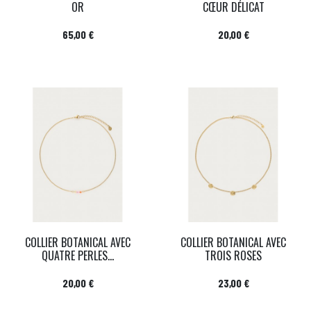
OR
CŒUR DÉLICAT
Prix
Prix
65,00 €
20,00 €
COLLIER BOTANICAL AVEC
COLLIER BOTANICAL AVEC
QUATRE PERLES...
TROIS ROSES
Prix
Prix
20,00 €
23,00 €