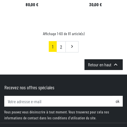
Prix
Prix
80,00 €
30,00 €
Affichage 1-60 de 81 article(s)
1
Suivant
2


Retour en haut
Recevez nos offres spéciales
ok
Vous pouvez vous désinscrire à tout moment. Vous trouverez pour cela nos
informations de contact dans les conditions d'utilisation du site.