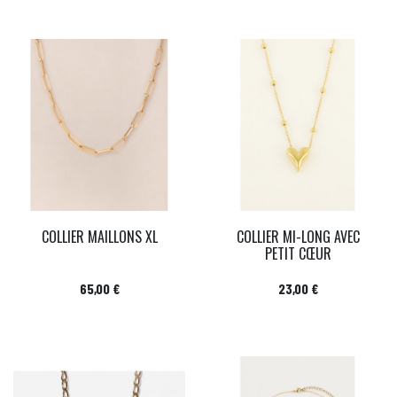
COLLIER MAILLONS XL
COLLIER MI-LONG AVEC
PETIT CŒUR
Prix
Prix
65,00 €
23,00 €