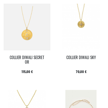
COLLIER DIWALI SECRET
COLLIER DIWALI SKY
OR
Prix
Prix
115,00 €
70,00 €