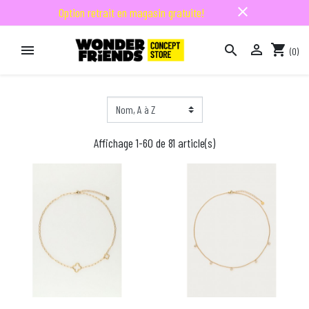
close
Option retrait en magasin gratuite!

shopping_cart


(0)

Affichage 1-60 de 81 article(s)