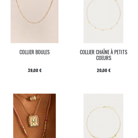
COLLIER BOULES
COLLIER CHAÎNE À PETITS
COEURS
Prix
Prix
39,00 €
20,00 €