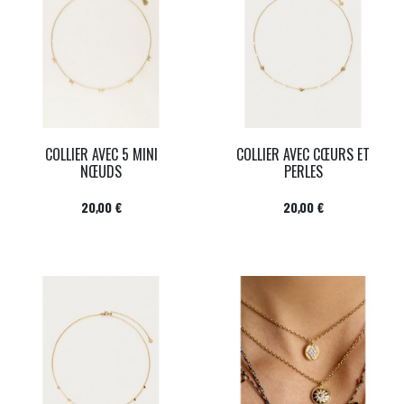
COLLIER AVEC 5 MINI
COLLIER AVEC CŒURS ET
NŒUDS
PERLES
Prix
Prix
20,00 €
20,00 €