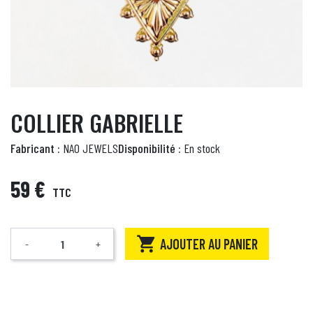
COLLIER GABRIELLE
Fabricant :
NAO JEWELS
Disponibilité :
En stock
59 €
TTC

AJOUTER AU PANIER
-
+
Quantité