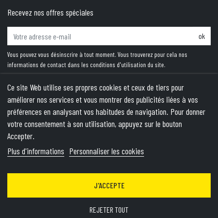
Recevez nos offres spéciales
ok
Vous pouvez vous désinscrire à tout moment. Vous trouverez pour cela nos
informations de contact dans les conditions d'utilisation du site.
Ce site Web utilise ses propres cookies et ceux de tiers pour
améliorer nos services et vous montrer des publicités liées à vos
PRODUITS
préférences en analysant vos habitudes de navigation. Pour donner
votre consentement à son utilisation, appuyez sur le bouton
NOTRE SOCIÉTÉ
Accepter.
VOTRE COMPTE
Plus d'informations
Personnaliser les cookies
INFORMATIONS
J'ACCEPTE
© 2026 - Theme by Wepika
- This site is protected by reCAPTCHA
and the Google
Privacy Policy
&
Terms of Service
apply
REJETER TOUT