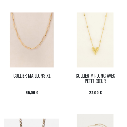
COLLIER MAILLONS XL
COLLIER MI-LONG AVEC
PETIT CŒUR
Prix
Prix
65,00 €
23,00 €