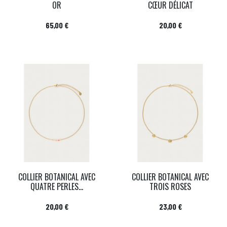
OR
CŒUR DÉLICAT
Prix
Prix
65,00 €
20,00 €
COLLIER BOTANICAL AVEC
COLLIER BOTANICAL AVEC
QUATRE PERLES...
TROIS ROSES
Prix
Prix
20,00 €
23,00 €