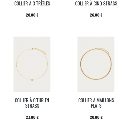
COLLIER À 3 TRÈFLES
COLLIER À CINQ STRASS
Prix
Prix
20,00 €
26,00 €
COLLIER À CŒUR EN
COLLIER À MAILLONS
STRASS
PLATS
Prix
Prix
23,00 €
20,00 €