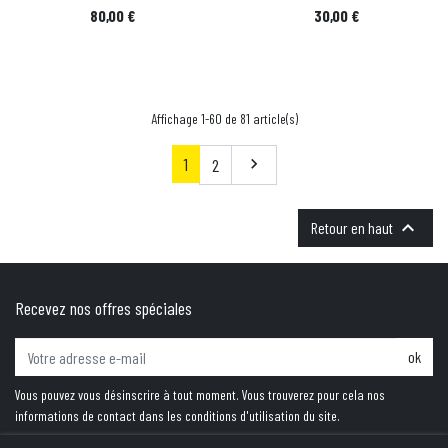
Prix
Prix
80,00 €
30,00 €
Affichage 1-60 de 81 article(s)
1
Suivant
2


Retour en haut
Recevez nos offres spéciales
ok
Vous pouvez vous désinscrire à tout moment. Vous trouverez pour cela nos
informations de contact dans les conditions d'utilisation du site.