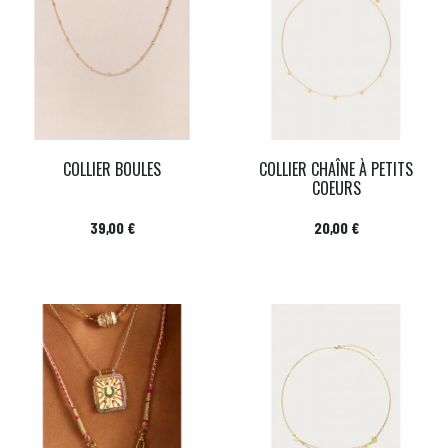
COLLIER BOULES
COLLIER CHAÎNE À PETITS
COEURS
Prix
Prix
39,00 €
20,00 €