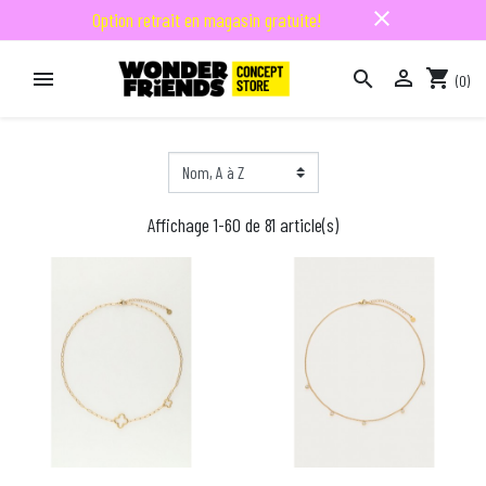
close
Option retrait en magasin gratuite!

shopping_cart


(0)

Affichage 1-60 de 81 article(s)