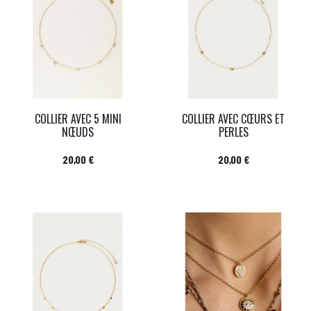
COLLIER AVEC 5 MINI
COLLIER AVEC CŒURS ET
NŒUDS
PERLES
Prix
Prix
20,00 €
20,00 €