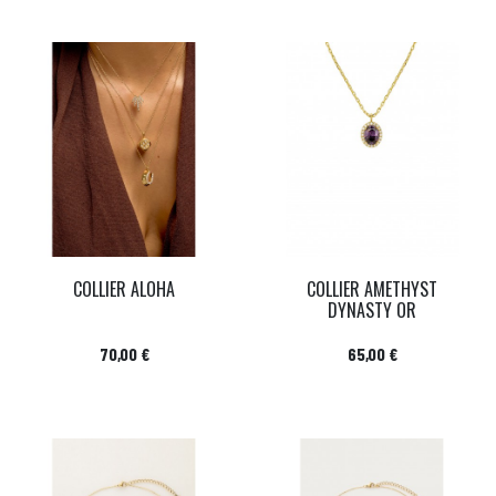
COLLIER ALOHA
COLLIER AMETHYST
DYNASTY OR
Prix
Prix
70,00 €
65,00 €