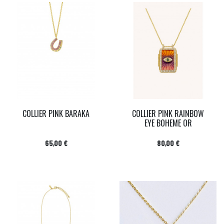
COLLIER PINK BARAKA
COLLIER PINK RAINBOW
EYE BOHEME OR
Prix
Prix
65,00 €
80,00 €