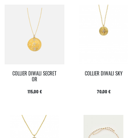
COLLIER DIWALI SECRET
COLLIER DIWALI SKY
OR
Prix
Prix
115,00 €
70,00 €