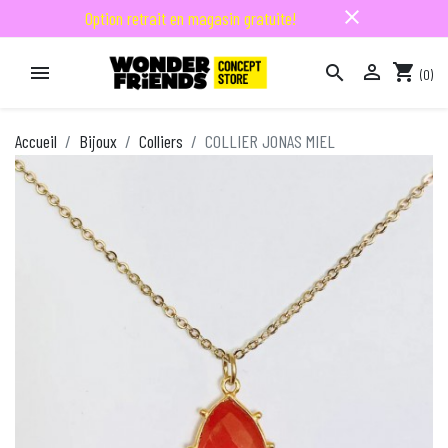
close
Option retrait en magasin gratuite!

shopping_cart


(0)

Accueil
Bijoux
Colliers
COLLIER JONAS MIEL