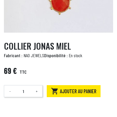
COLLIER JONAS MIEL
Fabricant :
NAO JEWELS
Disponibilité :
En stock
69 €
TTC

AJOUTER AU PANIER
-
+
Quantité