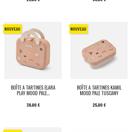
NOUVEAU
NOUVEAU
BOÎTE A TARTINES ELARA
BOÎTE A TARTINES KAMIL
PLAY MOOD PALE...
MOOD PALE TUSCANY
Prix
Prix
36,00 €
25,00 €