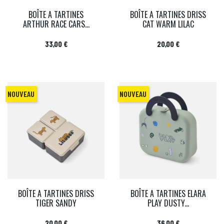
BOÎTE A TARTINES
BOÎTE A TARTINES DRISS
ARTHUR RACE CARS...
CAT WARM LILAC
Prix
Prix
33,00 €
20,00 €
NOUVEAU
NOUVEAU
BOÎTE A TARTINES DRISS
BOÎTE A TARTINES ELARA
TIGER SANDY
PLAY DUSTY...
Prix
Prix
20,00 €
36,00 €