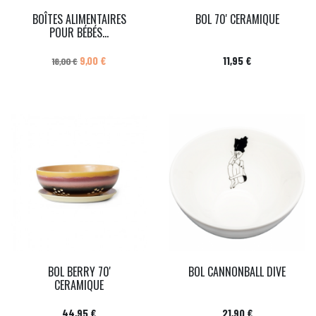
BOÎTES ALIMENTAIRES
BOL 70' CERAMIQUE
POUR BÉBÉS...
Prix de base
Prix
Prix
9,00 €
11,95 €
18,00 €
BOL BERRY 70'
BOL CANNONBALL DIVE
CERAMIQUE
Prix
Prix
44,95 €
21,90 €