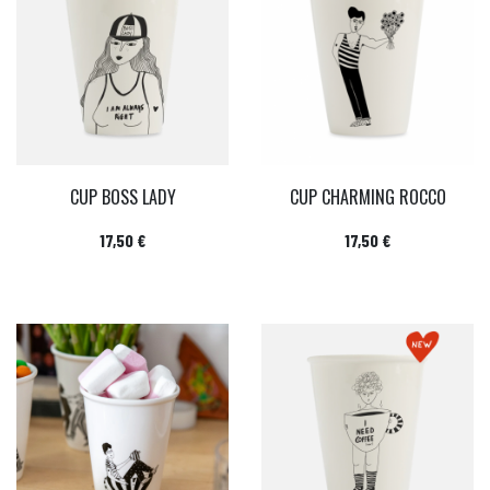
CUP BOSS LADY
CUP CHARMING ROCCO
Prix
Prix
17,50 €
17,50 €