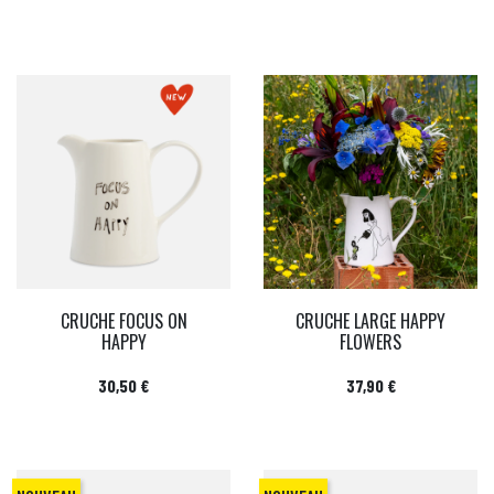
CRUCHE FOCUS ON
CRUCHE LARGE HAPPY
HAPPY
FLOWERS
Prix
Prix
30,50 €
37,90 €