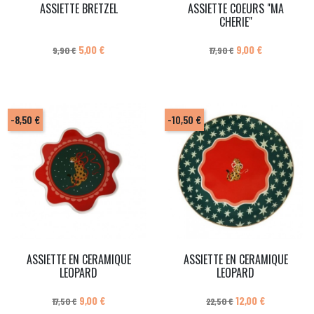
ASSIETTE BRETZEL
ASSIETTE COEURS "MA
CHERIE"
Prix de base
Prix
Prix de base
Prix
5,00 €
9,00 €
9,90 €
17,90 €
-8,50 €
-10,50 €
ASSIETTE EN CERAMIQUE
ASSIETTE EN CERAMIQUE
LEOPARD
LEOPARD
Prix de base
Prix
Prix de base
Prix
9,00 €
12,00 €
17,50 €
22,50 €