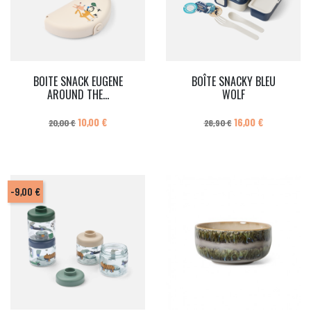
BOITE SNACK EUGENE
BOÎTE SNACKY BLEU
AROUND THE...
WOLF
Prix de base
Prix
Prix de base
Prix
10,00 €
16,00 €
20,00 €
28,90 €
-9,00 €