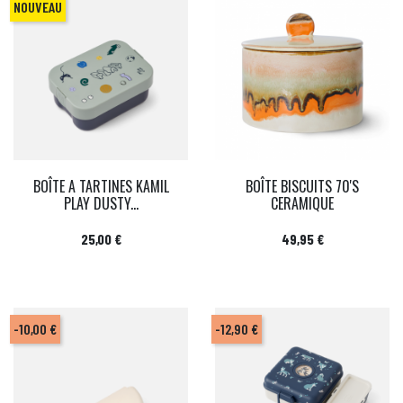
NOUVEAU
BOÎTE A TARTINES KAMIL
BOÎTE BISCUITS 70'S
PLAY DUSTY...
CERAMIQUE
Prix
Prix
25,00 €
49,95 €
-10,00 €
-12,90 €