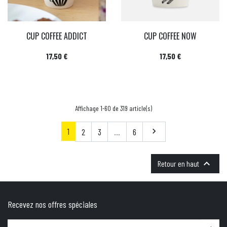
CUP COFFEE ADDICT
CUP COFFEE NOW
Prix
Prix
17,50 €
17,50 €
Affichage 1-60 de 319 article(s)
1
Suivant
2
3
…
6


Retour en haut
Recevez nos offres spéciales