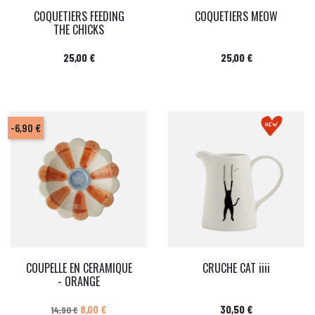
COQUETIERS FEEDING
COQUETIERS MEOW
THE CHICKS
Prix
Prix
25,00 €
25,00 €
-6,90 €
COUPELLE EN CERAMIQUE
CRUCHE CAT iiii
- ORANGE
Prix de base
Prix
Prix
8,00 €
30,50 €
14,90 €