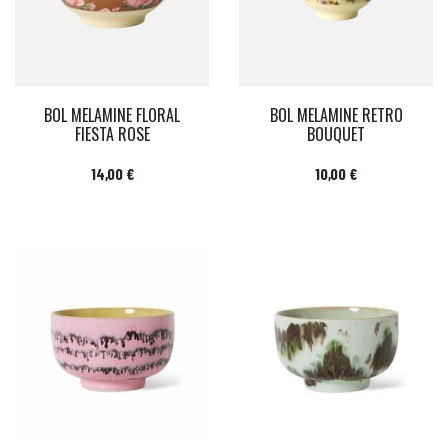
BOL MELAMINE FLORAL
BOL MELAMINE RETRO
FIESTA ROSE
BOUQUET
Prix
Prix
14,00 €
10,00 €