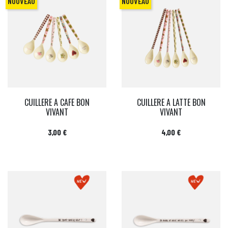
NOUVEAU
NOUVEAU
CUILLERE A CAFE BON
CUILLERE A LATTE BON
VIVANT
VIVANT
Prix
Prix
3,00 €
4,00 €