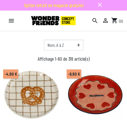
close
Option retrait en magasin gratuite!

shopping_cart


(0)

Affichage 1-60 de 319 article(s)
-4,90 €
-8,90 €