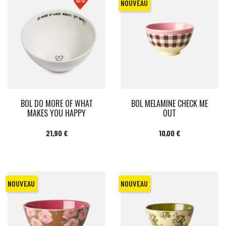
NOUVEAU
BOL DO MORE OF WHAT
BOL MELAMINE CHECK ME
MAKES YOU HAPPY
OUT
Prix
Prix
21,90 €
10,00 €
NOUVEAU
NOUVEAU