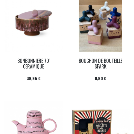
BONBONNIERE 70'
BOUCHON DE BOUTEILLE
CERAMIQUE
SPARK
Prix
Prix
39,95 €
9,90 €