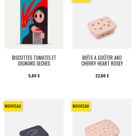
BISCOTTES TOMATES ET
BOÎTE A GOÛTER AKO
OIGNONS SECHES
CHERRY HEART ROSEY
Prix
Prix
5,60 €
22,00 €
NOUVEAU
NOUVEAU