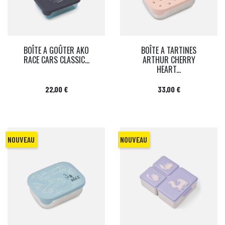
BOÎTE A GOÛTER AKO
BOÎTE A TARTINES
RACE CARS CLASSIC...
ARTHUR CHERRY
HEART...
Prix
Prix
22,00 €
33,00 €
NOUVEAU
NOUVEAU