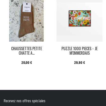
CHAUSSETTES PETITE
PUZZLE 1000 PIECES - JE
CHATTE A...
M'EMMERDAIS
Prix
Prix
20,00 €
29,90 €
Recevez nos offres spéciales