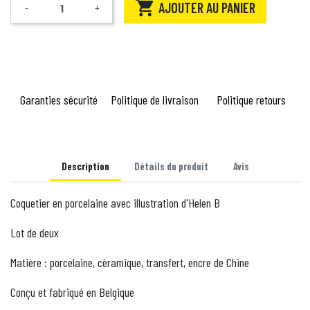

AJOUTER AU PANIER
-
+
Quantité
Garanties sécurité
Politique de livraison
Politique retours
Description
Détails du produit
Avis
Coquetier en porcelaine avec illustration d'Helen B
Lot de deux
Matière : porcelaine, céramique, transfert, encre de Chine
Conçu et fabriqué en Belgique