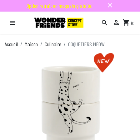
close
Option retrait en magasin gratuite!

shopping_cart


(0)

Accueil
Maison
Culinaire
COQUETIERS MEOW