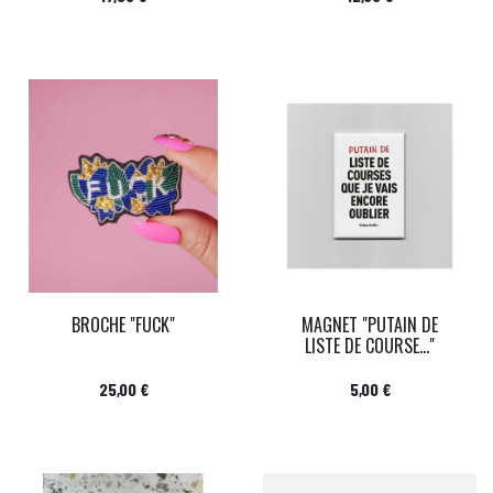
BROCHE "FUCK"
MAGNET "PUTAIN DE
LISTE DE COURSE..."
Prix
Prix
25,00 €
5,00 €