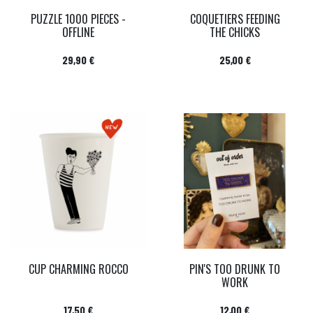
PUZZLE 1000 PIECES -
COQUETIERS FEEDING
OFFLINE
THE CHICKS
Prix
Prix
29,90 €
25,00 €
CUP CHARMING ROCCO
PIN'S TOO DRUNK TO
WORK
Prix
Prix
17,50 €
12,00 €