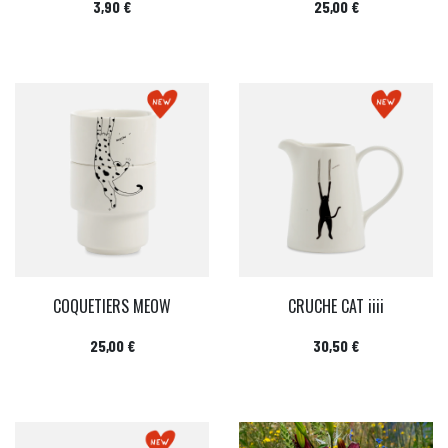
Prix
Prix
3,90 €
25,00 €
COQUETIERS MEOW
CRUCHE CAT iiii
Prix
Prix
25,00 €
30,50 €