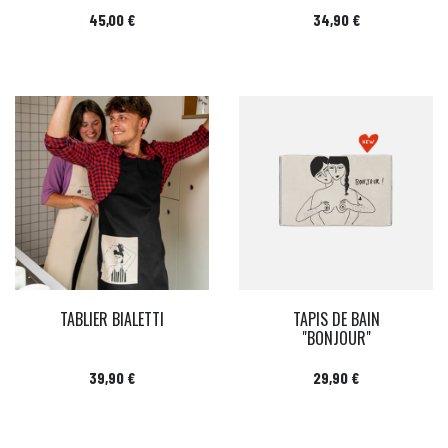
Prix
Prix
45,00 €
34,90 €
TABLIER BIALETTI
TAPIS DE BAIN
"BONJOUR"
Prix
Prix
39,90 €
29,90 €