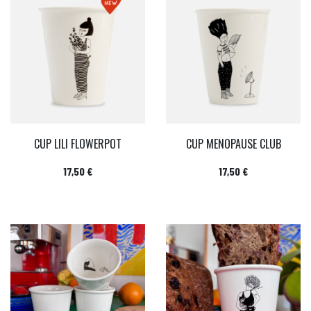
CUP LILI FLOWERPOT
CUP MENOPAUSE CLUB
Prix
Prix
17,50 €
17,50 €