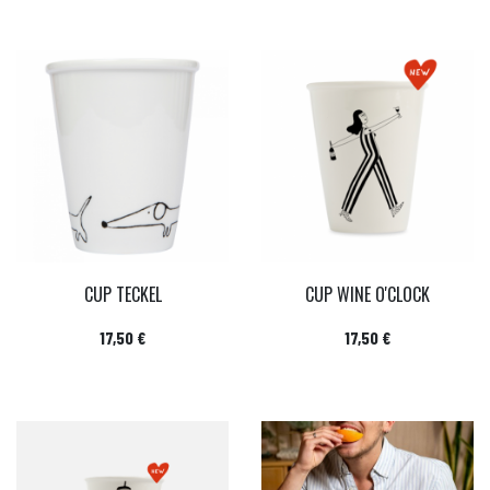
CUP TECKEL
CUP WINE O'CLOCK
Prix
Prix
17,50 €
17,50 €