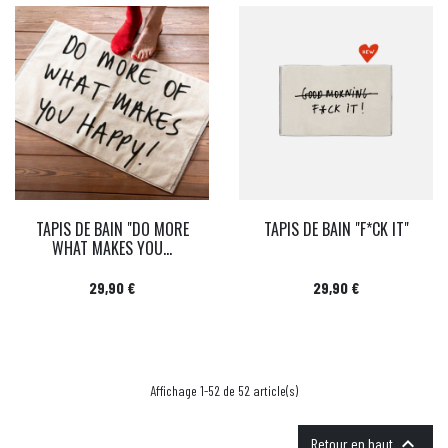
TAPIS DE BAIN "DO MORE
TAPIS DE BAIN "F*CK IT"
WHAT MAKES YOU...
Prix
Prix
29,90 €
29,90 €
Affichage 1-52 de 52 article(s)

Retour en haut