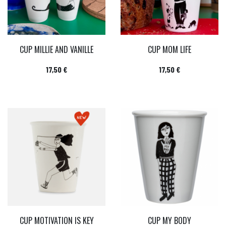
CUP MILLIE AND VANILLE
CUP MOM LIFE
Prix
Prix
17,50 €
17,50 €
CUP MOTIVATION IS KEY
CUP MY BODY