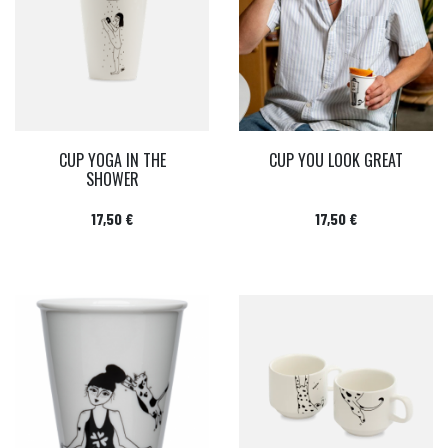
CUP YOGA IN THE
CUP YOU LOOK GREAT
SHOWER
Prix
Prix
17,50 €
17,50 €