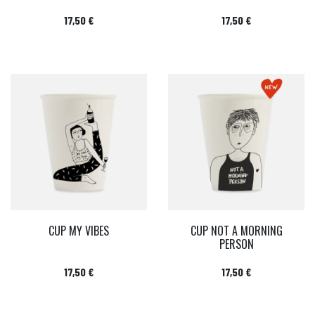
Prix
Prix
17,50 €
17,50 €
CUP MY VIBES
CUP NOT A MORNING
PERSON
Prix
Prix
17,50 €
17,50 €