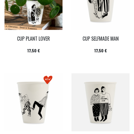
CUP PLANT LOVER
CUP SELFMADE MAN
Prix
Prix
17,50 €
17,50 €