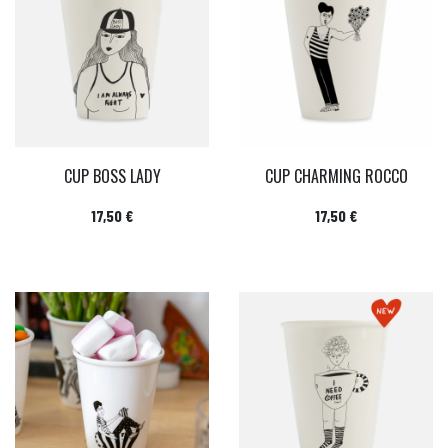
CUP BOSS LADY
CUP CHARMING ROCCO
Prix
Prix
17,50 €
17,50 €