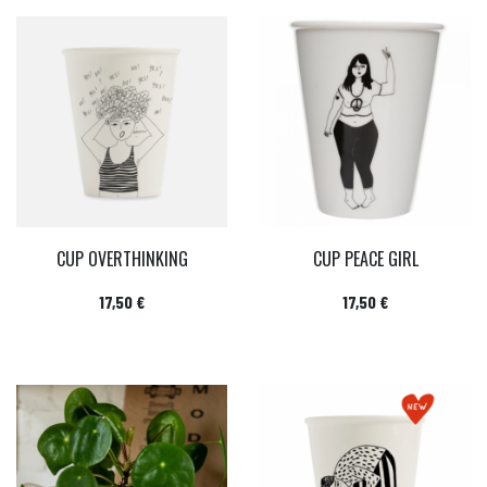
CUP OVERTHINKING
CUP PEACE GIRL
Prix
Prix
17,50 €
17,50 €