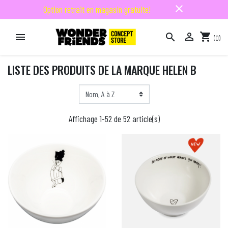
close
Option retrait en magasin gratuite!

shopping_cart


(0)

LISTE DES PRODUITS DE LA MARQUE HELEN B
Affichage 1-52 de 52 article(s)