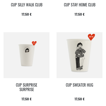
CUP SILLY WALK CLUB
CUP STAY HOME CLUB
Prix
Prix
17,50 €
17,50 €
CUP SURPRISE
CUP SWEATER HUG
SURPRISE
Prix
Prix
17,50 €
17,50 €