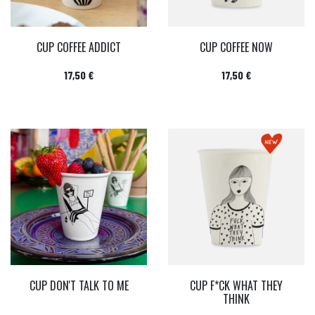
CUP COFFEE ADDICT
CUP COFFEE NOW
Prix
Prix
17,50 €
17,50 €
CUP DON'T TALK TO ME
CUP F*CK WHAT THEY
THINK