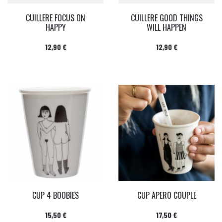
CUILLERE FOCUS ON
CUILLERE GOOD THINGS
HAPPY
WILL HAPPEN
Prix
Prix
12,90 €
12,90 €
CUP 4 BOOBIES
CUP APERO COUPLE
Prix
Prix
15,50 €
17,50 €