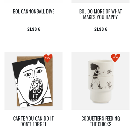
BOL CANNONBALL DIVE
BOL DO MORE OF WHAT
MAKES YOU HAPPY
Prix
Prix
21,90 €
21,90 €
CARTE YOU CAN DO IT
COQUETIERS FEEDING
DON'T FORGET
THE CHICKS