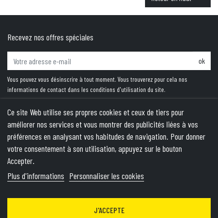
Recevez nos offres spéciales
ok
Vous pouvez vous désinscrire à tout moment. Vous trouverez pour cela nos
informations de contact dans les conditions d'utilisation du site.
Ce site Web utilise ses propres cookies et ceux de tiers pour
améliorer nos services et vous montrer des publicités liées à vos
PRODUITS
préférences en analysant vos habitudes de navigation. Pour donner
votre consentement à son utilisation, appuyez sur le bouton
NOTRE SOCIÉTÉ
Accepter.
VOTRE COMPTE
Plus d'informations
Personnaliser les cookies
INFORMATIONS
J'ACCEPTE
© 2026 - Theme by Wepika
- This site is protected by reCAPTCHA