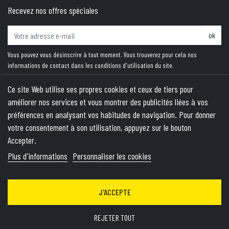
Recevez nos offres spéciales
ok
Vous pouvez vous désinscrire à tout moment. Vous trouverez pour cela nos
informations de contact dans les conditions d'utilisation du site.
Ce site Web utilise ses propres cookies et ceux de tiers pour
améliorer nos services et vous montrer des publicités liées à vos
PRODUITS
préférences en analysant vos habitudes de navigation. Pour donner
votre consentement à son utilisation, appuyez sur le bouton
NOTRE SOCIÉTÉ
Accepter.
VOTRE COMPTE
Plus d'informations
Personnaliser les cookies
INFORMATIONS
J'ACCEPTE
© 2026 - Theme by Wepika
- This site is protected by reCAPTCHA
and the Google
Privacy Policy
&
Terms of Service
apply
REJETER TOUT