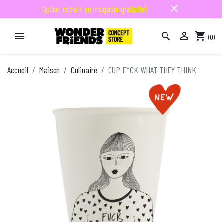
close
Option retrait en magasin gratuite!

shopping_cart


(0)

Accueil
Maison
Culinaire
CUP F*CK WHAT THEY THINK