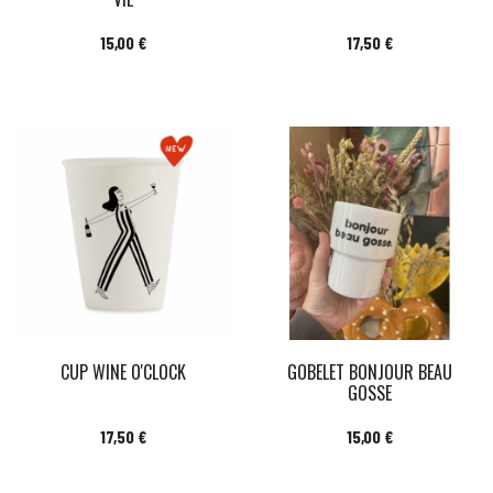
Prix
Prix
15,00 €
17,50 €
CUP WINE O'CLOCK
GOBELET BONJOUR BEAU
GOSSE
Prix
Prix
17,50 €
15,00 €