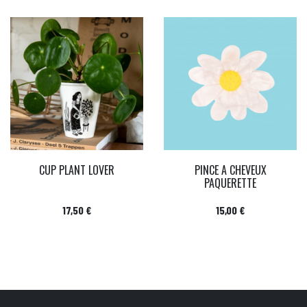
CUP PLANT LOVER
PINCE A CHEVEUX
PAQUERETTE
Prix
Prix
17,50 €
15,00 €