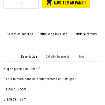

AJOUTER AU PANIER
-
+
Quantité
Garanties sécurité
Politique de livraison
Politique retours
Description
Détails du produit
Avis
Mug en porcelaine Helen B.
Fait à la main dans un atelier protégé en Belgique !
Hauteur : 9.5cm
Diamètre : 8 cm