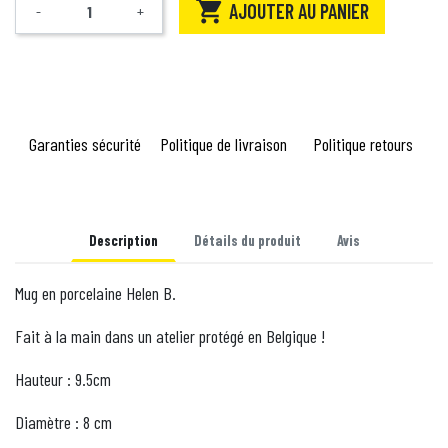

AJOUTER AU PANIER
-
+
Quantité
Garanties sécurité
Politique de livraison
Politique retours
Description
Détails du produit
Avis
Mug en porcelaine Helen B.
Fait à la main dans un atelier protégé en Belgique !
Hauteur : 9.5cm
Diamètre : 8 cm