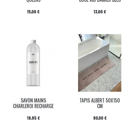
Prix
Prix
15,00 €
13,00 €
SAVON MAINS
TAPIS ALBERT 50X150
CHARLEROI RECHARGE
CM
Prix
Prix
19,95 €
90,00 €