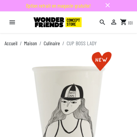
close
Option retrait en magasin gratuite!

shopping_cart


(0)

Accueil
Maison
Culinaire
CUP BOSS LADY