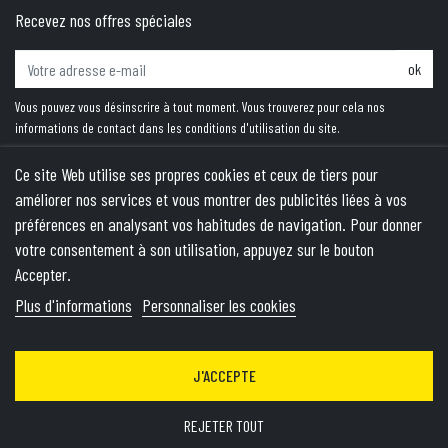
Recevez nos offres spéciales
ok
Vous pouvez vous désinscrire à tout moment. Vous trouverez pour cela nos
informations de contact dans les conditions d'utilisation du site.
Ce site Web utilise ses propres cookies et ceux de tiers pour
améliorer nos services et vous montrer des publicités liées à vos
PRODUITS
préférences en analysant vos habitudes de navigation. Pour donner
votre consentement à son utilisation, appuyez sur le bouton
NOTRE SOCIÉTÉ
Accepter.
VOTRE COMPTE
Plus d'informations
Personnaliser les cookies
INFORMATIONS
J'ACCEPTE
© 2026 - Theme by Wepika
- This site is protected by reCAPTCHA
and the Google
Privacy Policy
&
Terms of Service
apply
REJETER TOUT