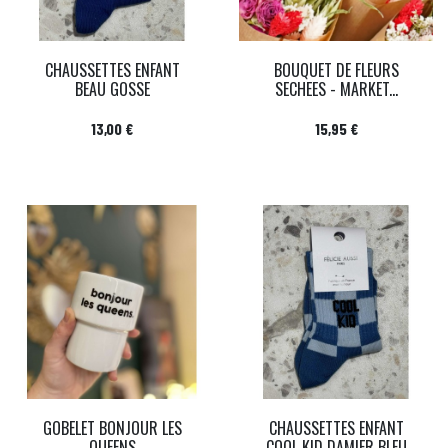
CHAUSSETTES ENFANT
BOUQUET DE FLEURS
BEAU GOSSE
SECHEES - MARKET...
Prix
Prix
13,00 €
15,95 €
GOBELET BONJOUR LES
CHAUSSETTES ENFANT
QUEENS
COOL KID DAMIER BLEU