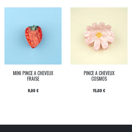
MINI PINCE A CHEVEUX
PINCE A CHEVEUX
FRAISE
COSMOS
Prix
Prix
9,00 €
15,00 €