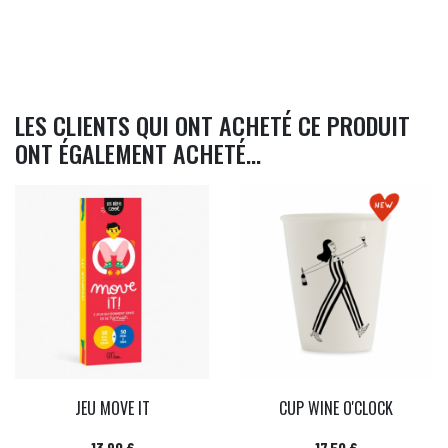
LES CLIENTS QUI ONT ACHETÉ CE PRODUIT
ONT ÉGALEMENT ACHETÉ...
JEU MOVE IT
CUP WINE O'CLOCK
Prix
Prix
13,90 €
17,50 €