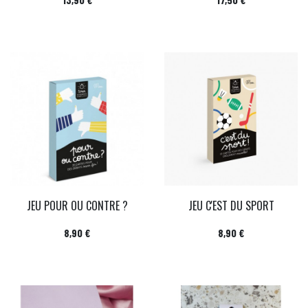
JEU POUR OU CONTRE ?
JEU C'EST DU SPORT
Prix
Prix
8,90 €
8,90 €