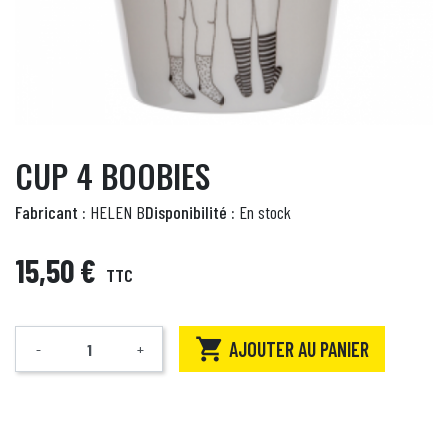
CUP 4 BOOBIES
Fabricant :
HELEN B
Disponibilité :
En stock
15,50 €
TTC

AJOUTER AU PANIER
-
+
Quantité