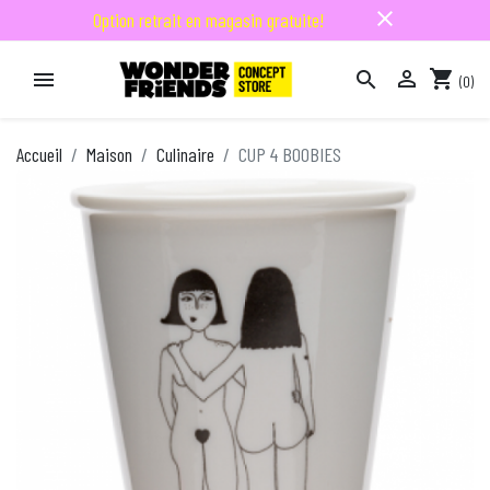
close
Option retrait en magasin gratuite!

shopping_cart


(0)

Accueil
Maison
Culinaire
CUP 4 BOOBIES