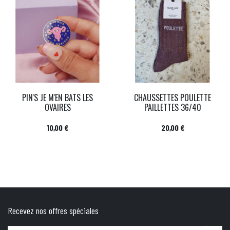
PIN'S JE M'EN BATS LES
CHAUSSETTES POULETTE
OVAIRES
PAILLETTES 36/40
Prix
Prix
10,00 €
20,00 €
Recevez nos offres spéciales