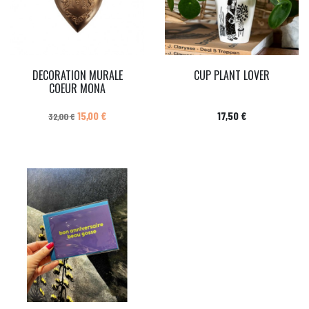
DECORATION MURALE
CUP PLANT LOVER
COEUR MONA
Prix de base
Prix
Prix
15,00 €
17,50 €
32,00 €