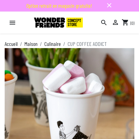
close
Option retrait en magasin gratuite!

shopping_cart


(0)

Accueil
Maison
Culinaire
CUP COFFEE ADDICT