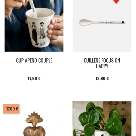
CUP APERO COUPLE
CUILLERE FOCUS ON
HAPPY
Prix
Prix
17,50 €
12,90 €
-17,00 €