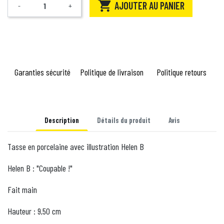

AJOUTER AU PANIER
-
+
Quantité
Garanties sécurité
Politique de livraison
Politique retours
Description
Détails du produit
Avis
Tasse en porcelaine avec illustration Helen B
Helen B : "Coupable !"
Fait main
Hauteur : 9,50 cm