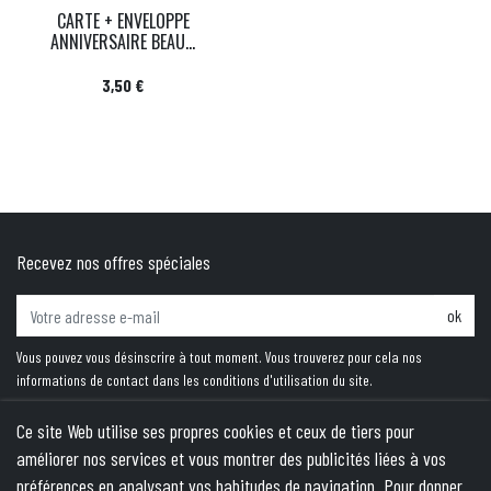
CARTE + ENVELOPPE
ANNIVERSAIRE BEAU...
Prix
3,50 €
Recevez nos offres spéciales
ok
Vous pouvez vous désinscrire à tout moment. Vous trouverez pour cela nos
informations de contact dans les conditions d'utilisation du site.
Ce site Web utilise ses propres cookies et ceux de tiers pour
améliorer nos services et vous montrer des publicités liées à vos
PRODUITS
préférences en analysant vos habitudes de navigation. Pour donner