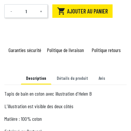

AJOUTER AU PANIER
-
+
Quantité
Garanties sécurité
Politique de livraison
Politique retours
Description
Détails du produit
Avis
Tapis de bain en coton avec illustration d'Helen B
L'illustration est visible des deux côtés
Matière : 100% coton