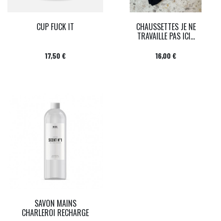
CUP FUCK IT
CHAUSSETTES JE NE
TRAVAILLE PAS ICI...
Prix
Prix
17,50 €
16,00 €
SAVON MAINS
CHARLEROI RECHARGE