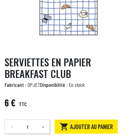
SERVIETTES EN PAPIER
BREAKFAST CLUB
Fabricant :
OPJET
Disponibilité :
En stock
6 €
TTC

AJOUTER AU PANIER
-
+
Quantité