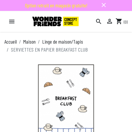
close
Option retrait en magasin gratuite!

shopping_cart


(0)

Accueil
Maison
Linge de maison/Tapis
SERVIETTES EN PAPIER BREAKFAST CLUB