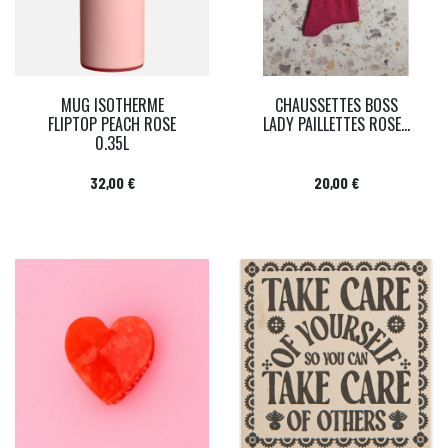
MUG ISOTHERME
CHAUSSETTES BOSS
FLIPTOP PEACH ROSE
LADY PAILLETTES ROSE...
0.35L
Prix
Prix
32,00 €
20,00 €