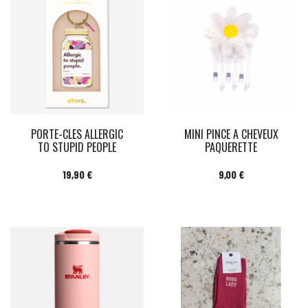
PORTE-CLES ALLERGIC
MINI PINCE A CHEVEUX
TO STUPID PEOPLE
PAQUERETTE
Prix
Prix
19,90 €
9,00 €