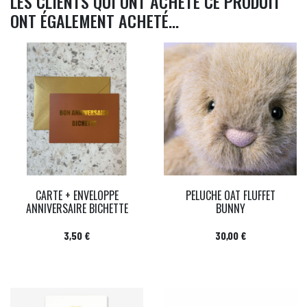
LES CLIENTS QUI ONT ACHETÉ CE PRODUIT
ONT ÉGALEMENT ACHETÉ...
CARTE + ENVELOPPE
PELUCHE OAT FLUFFET
ANNIVERSAIRE BICHETTE
BUNNY
Prix
Prix
3,50 €
30,00 €