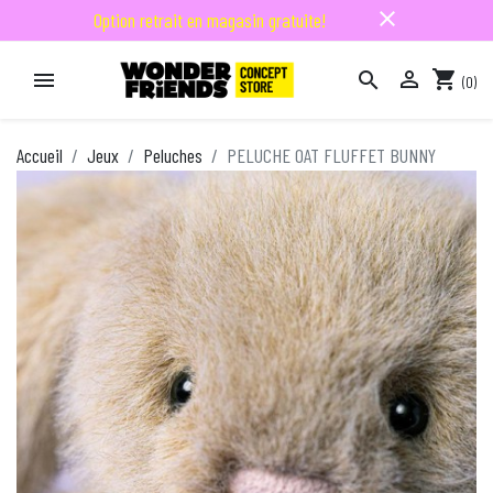
close
Option retrait en magasin gratuite!

shopping_cart


(0)

Accueil
Jeux
Peluches
PELUCHE OAT FLUFFET BUNNY