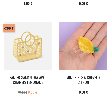
Prix
Prix
9,00 €
9,00 €
-7,00 €
PANIER SAMANTHA AVEC
MINI PINCE A CHEVEUX
CHARMS LEMONADE
CITRON
Prix de base
Prix
Prix
8,00 €
9,00 €
15,00 €