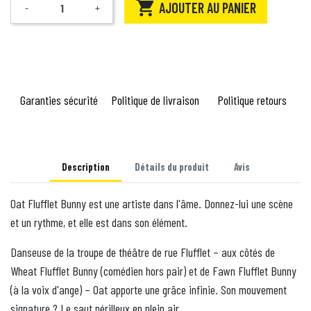

AJOUTER AU PANIER
-
+
Quantité
Garanties sécurité
Politique de livraison
Politique retours
Description
Détails du produit
Avis
Oat Flufflet Bunny est une artiste dans l'âme. Donnez-lui une scène
et un rythme, et elle est dans son élément.
Danseuse de la troupe de théâtre de rue Flufflet – aux côtés de
Wheat Flufflet Bunny (comédien hors pair) et de Fawn Flufflet Bunny
(à la voix d'ange) – Oat apporte une grâce infinie. Son mouvement
signature ? Le saut périlleux en plein air.