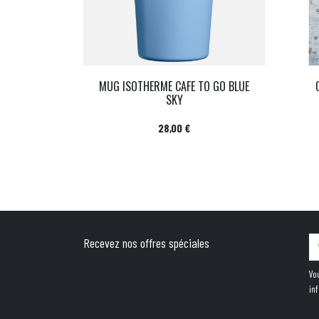
MUG ISOTHERME CAFE TO GO BLUE
SKY
Prix
28,00 €
Recevez nos offres spéciales
Vo
in