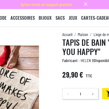
close
Option retrait en magasin gratuite!
ODE
ACCESSOIRES
BIJOUX
SACS
JEUX
CARTES-CADEA
Accueil
Maison
Linge de 
TAPIS DE BAIN
YOU HAPPY"
Fabricant :
HELEN B
Disponibil
29,90 €
TTC
-
+
Quantité