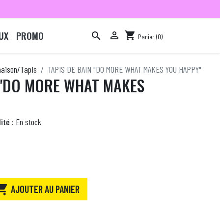
UX
PROMO

shopping_cart

Panier
(0)

maison/Tapis
TAPIS DE BAIN "DO MORE WHAT MAKES YOU HAPPY"
 "DO MORE WHAT MAKES
ité :
En stock

AJOUTER AU PANIER