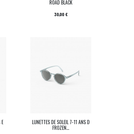
ROAD BLACK
Prix
30,00 €
 E
LUNETTES DE SOLEIL 7-11 ANS D
FROZEN...