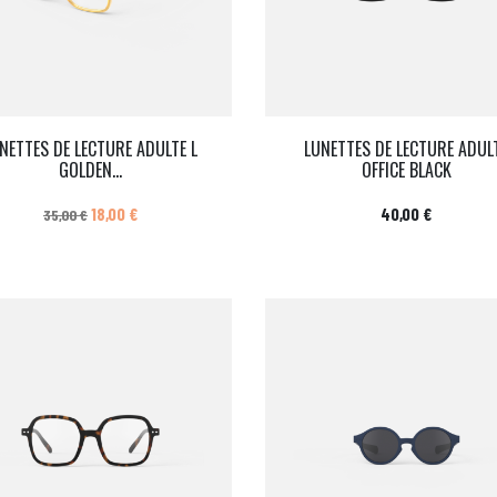
NETTES DE LECTURE ADULTE L
LUNETTES DE LECTURE ADUL
GOLDEN...
OFFICE BLACK
Prix de base
Prix
Prix
18,00 €
40,00 €
35,00 €