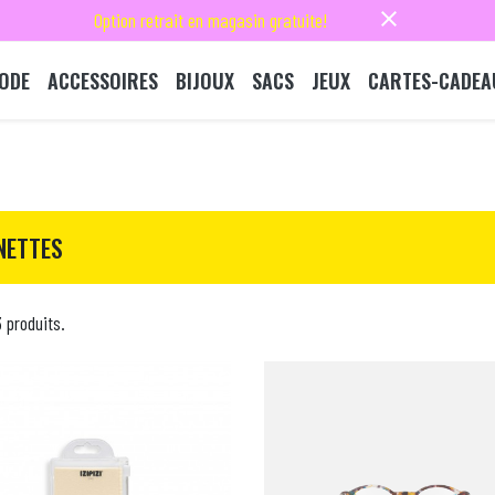
close
Option retrait en magasin gratuite!
ODE
ACCESSOIRES
BIJOUX
SACS
JEUX
CARTES-CADEA
NETTES
3 produits.