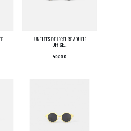
TE
LUNETTES DE LECTURE ADULTE
OFFICE...
Prix
40,00 €