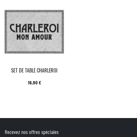
SET DE TABLE CHARLEROI
Prix
16,90 €
Recevez nos offres spéciales