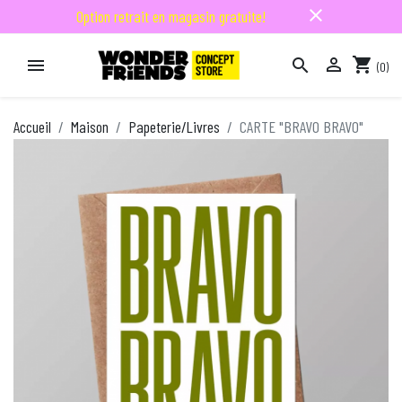
close
Option retrait en magasin gratuite!

shopping_cart


(0)

Accueil
Maison
Papeterie/Livres
CARTE "BRAVO BRAVO"