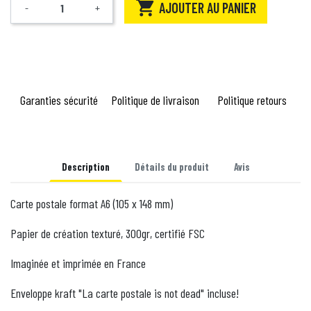

AJOUTER AU PANIER
-
+
Quantité
Garanties sécurité
Politique de livraison
Politique retours
Description
Détails du produit
Avis
Carte postale format A6 (105 x 148 mm)
Papier de création texturé, 300gr, certifié FSC
Imaginée et imprimée en France
Enveloppe kraft "La carte postale is not dead" incluse!