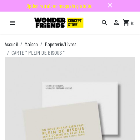
close
Option retrait en magasin gratuite!

shopping_cart


(0)

Accueil
Maison
Papeterie/Livres
CARTE " PLEIN DE BISOUS "