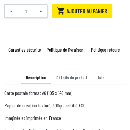

AJOUTER AU PANIER
-
+
Quantité
Garanties sécurité
Politique de livraison
Politique retours
Description
Détails du produit
Avis
Carte postale format A6 (105 x 148 mm)
Papier de création texturé, 300gr, certifié FSC
Imaginée et imprimée en France