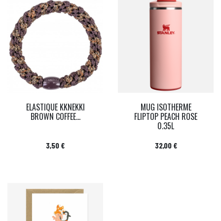
ELASTIQUE KKNEKKI
MUG ISOTHERME
BROWN COFFEE...
FLIPTOP PEACH ROSE
0.35L
Prix
Prix
3,50 €
32,00 €