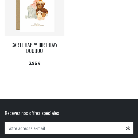
CARTE HAPPY BIRTHDAY
DOUDOU
Prix
3,95 €
Recevez nos offres spéciales
ok