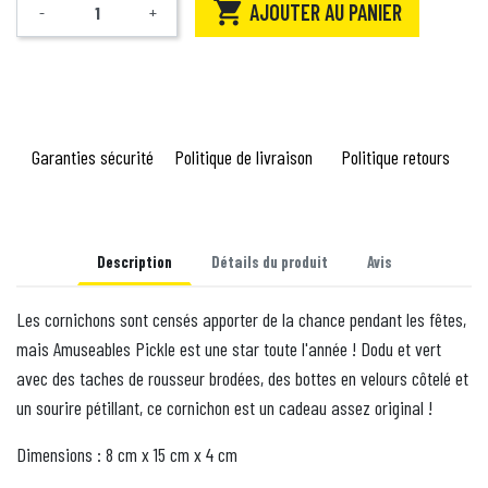

AJOUTER AU PANIER
-
+
Quantité
Garanties sécurité
Politique de livraison
Politique retours
Description
Détails du produit
Avis
Les cornichons sont censés apporter de la chance pendant les fêtes,
mais Amuseables Pickle est une star toute l'année ! Dodu et vert
avec des taches de rousseur brodées, des bottes en velours côtelé et
un sourire pétillant, ce cornichon est un cadeau assez original !
Dimensions : 8 cm x 15 cm x 4 cm