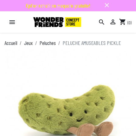
close
Option retrait en magasin gratuite!

shopping_cart


(0)

Accueil
Jeux
Peluches
PELUCHE AMUSEABLES PICKLE