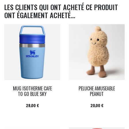
LES CLIENTS QUI ONT ACHETÉ CE PRODUIT
ONT ÉGALEMENT ACHETÉ...
MUG ISOTHERME CAFE
PELUCHE AMUSEABLE
TO GO BLUE SKY
PEANUT
Prix
Prix
28,00 €
20,00 €