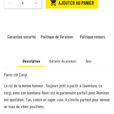

AJOUTER AU PANIER
-
+
Quantité
Garanties sécurité
Politique de livraison
Politique retours
Description
Détails du produit
Avis
Porte-clé Corgi
Le roi de la bonne humeur
Toujours prêt à partir à l’aventure, ce
.
corgi avec son bandana fleuri est le partenaire parfait pour illuminer
ton quotidien. Fun, coloré et super cute, il s’invite partout pour donner
un max de vibes positives.