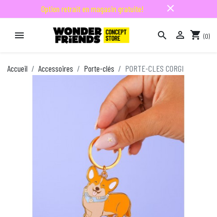
close
Option retrait en magasin gratuite!

shopping_cart


(0)

Accueil
Accessoires
Porte-clés
PORTE-CLES CORGI