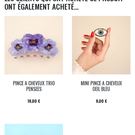
ONT ÉGALEMENT ACHETÉ...
PINCE A CHEVEUX TRIO
MINI PINCE A CHEVEUX
PENSEES
OEIL BLEU
Prix
Prix
18,00 €
9,00 €