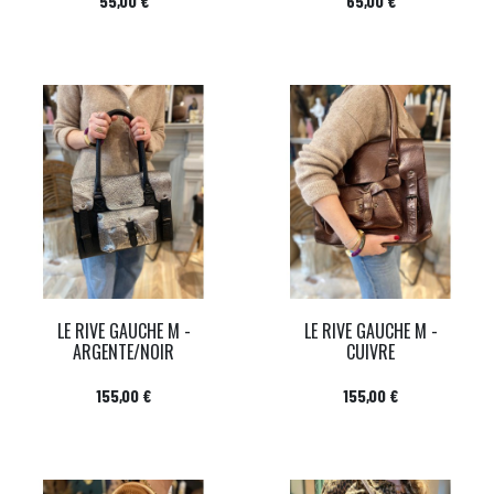
55,00 €
65,00 €
LE RIVE GAUCHE M -
LE RIVE GAUCHE M -
ARGENTE/NOIR
CUIVRE
Prix
Prix
155,00 €
155,00 €