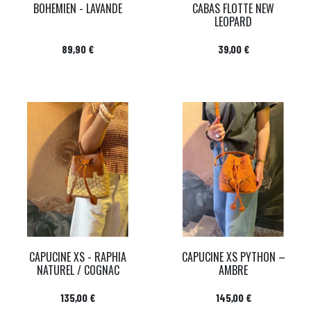
BOHEMIEN - LAVANDE
CABAS FLOTTE NEW
LEOPARD
Prix
Prix
89,90 €
39,00 €
CAPUCINE XS - RAPHIA
CAPUCINE XS PYTHON –
NATUREL / COGNAC
AMBRE
Prix
Prix
135,00 €
145,00 €