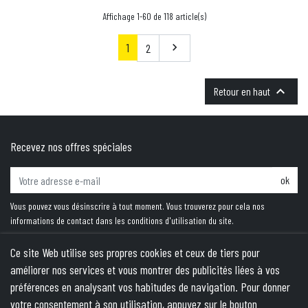
Affichage 1-60 de 118 article(s)
1
Suivant
2


Retour en haut
Recevez nos offres spéciales
ok
Vous pouvez vous désinscrire à tout moment. Vous trouverez pour cela nos
informations de contact dans les conditions d'utilisation du site.
Ce site Web utilise ses propres cookies et ceux de tiers pour
améliorer nos services et vous montrer des publicités liées à vos
PRODUITS
préférences en analysant vos habitudes de navigation. Pour donner
votre consentement à son utilisation, appuyez sur le bouton
NOTRE SOCIÉTÉ