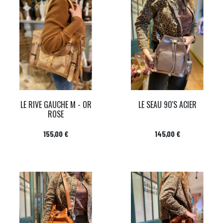
LE RIVE GAUCHE M - OR
LE SEAU 90'S ACIER
ROSE
Prix
Prix
155,00 €
145,00 €