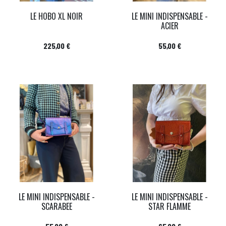
LE HOBO XL NOIR
LE MINI INDISPENSABLE -
ACIER
Prix
Prix
225,00 €
55,00 €
LE MINI INDISPENSABLE -
LE MINI INDISPENSABLE -
SCARABEE
STAR FLAMME
Prix
Prix