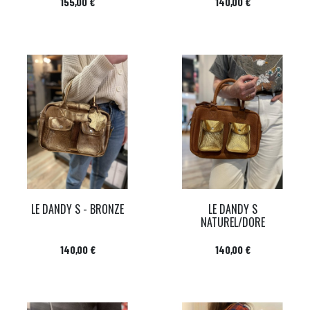
Prix
Prix
155,00 €
140,00 €
LE DANDY S - BRONZE
LE DANDY S
NATUREL/DORE
Prix
Prix
140,00 €
140,00 €