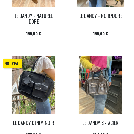
LE DANDY - NATUREL
LE DANDY - NOIR/DORE
DORE
Prix
Prix
155,00 €
155,00 €
NOUVEAU
LE DANDY DENIM NOIR
LE DANDY S - ACIER