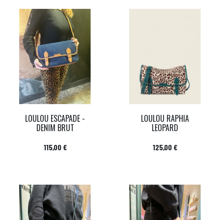
LOULOU ESCAPADE -
LOULOU RAPHIA
DENIM BRUT
LEOPARD
Prix
Prix
115,00 €
125,00 €