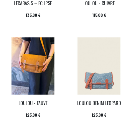
LECABAS S – ECLIPSE
LOULOU - CUIVRE
Prix
Prix
135,00 €
115,00 €
LOULOU - FAUVE
LOULOU DENIM LEOPARD
Prix
Prix
125,00 €
125,00 €