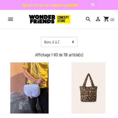
close
Option retrait en magasin gratuite!

shopping_cart


(0)

Affichage 1-60 de 118 article(s)