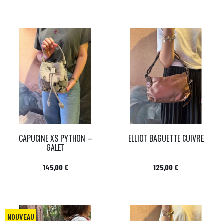
CAPUCINE XS PYTHON –
ELLIOT BAGUETTE CUIVRE
GALET
Prix
Prix
145,00 €
125,00 €
NOUVEAU