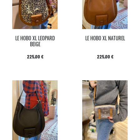
LE HOBO XL LEOPARD
LE HOBO XL NATUREL
BEIGE
Prix
Prix
225,00 €
225,00 €