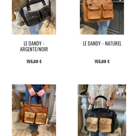
LE DANDY -
LE DANDY - NATUREL
ARGENTE/NOIR
Prix
Prix
155,00 €
155,00 €