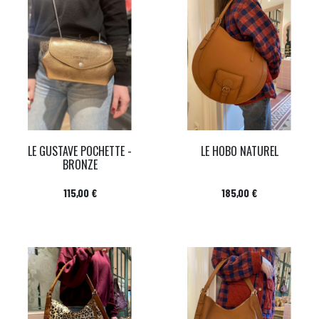
LE GUSTAVE POCHETTE -
LE HOBO NATUREL
BRONZE
Prix
Prix
115,00 €
185,00 €