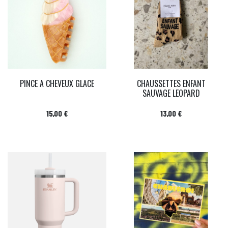
PINCE A CHEVEUX GLACE
CHAUSSETTES ENFANT
SAUVAGE LEOPARD
Prix
Prix
15,00 €
13,00 €