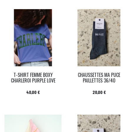
T-SHIRT FEMME BOXY
CHAUSSETTES MA PUCE
CHARLEROI PURPLE LOVE
PAILLETTES 36/40
Prix
Prix
40,00 €
20,00 €