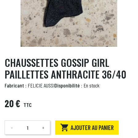
CHAUSSETTES GOSSIP GIRL
PAILLETTES ANTHRACITE 36/40
Fabricant :
FELICIE AUSSI
Disponibilité :
En stock
20 €
TTC

AJOUTER AU PANIER
-
+
Quantité