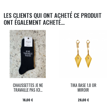
LES CLIENTS QUI ONT ACHETÉ CE PRODUIT
ONT ÉGALEMENT ACHETÉ...
CHAUSSETTES JE NE
TIKA BASE 1.8 OR
TRAVAILLE PAS ICI...
MIROIR
Prix
Prix
16,00 €
26,00 €