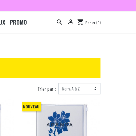
UX
PROMO

shopping_cart

Panier
(0)

Trier par :
NOUVEAU