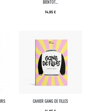
BIENTÔT...
Prix
14,95 €
URS
CAHIER GANG DE FILLES
Prix
14,95 €