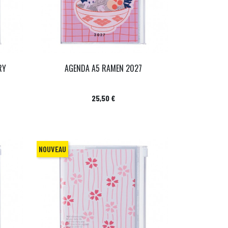
RY
AGENDA A5 RAMEN 2027
Prix
25,50 €
NOUVEAU