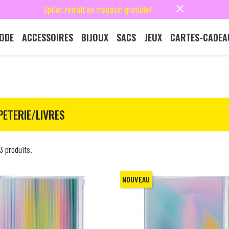
close
Option retrait en magasin gratuite!
ODE
ACCESSOIRES
BIJOUX
SACS
JEUX
CARTES-CADEA
PETERIE/LIVRES
43 produits.
NOUVEAU