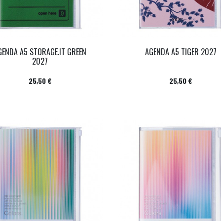
GENDA A5 STORAGE.IT GREEN
AGENDA A5 TIGER 2027
2027
Prix
Prix
25,50 €
25,50 €