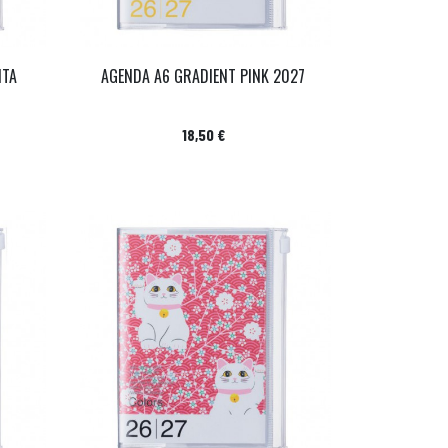
NTA
AGENDA A6 GRADIENT PINK 2027
Prix
18,50 €