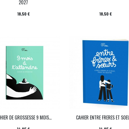
2027
Prix
Prix
18,50 €
18,50 €
HIER DE GROSSESSE 9 MOIS...
CAHIER ENTRE FRERES ET SOE
Prix
Prix
14,95 €
14,95 €