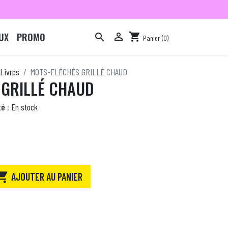
UX
PROMO

shopping_cart

Panier
(0)

Livres
MOTS-FLÉCHÉS GRILLÉ CHAUD
 GRILLÉ CHAUD
é :
En stock

AJOUTER AU PANIER