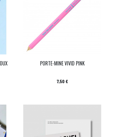
DOUX
PORTE-MINE VIVID PINK
Prix
7,50 €