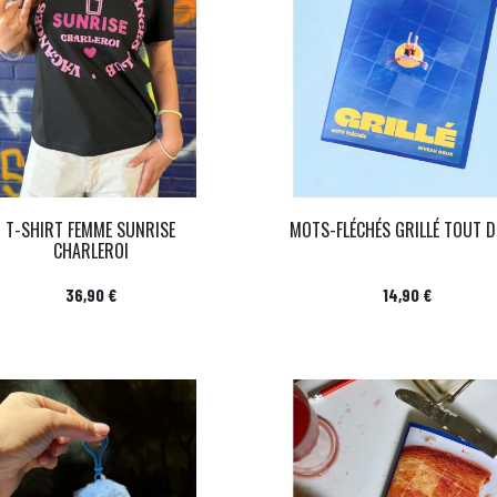
T-SHIRT FEMME SUNRISE
MOTS-FLÉCHÉS GRILLÉ TOUT 
CHARLEROI
Prix
Prix
36,90 €
14,90 €