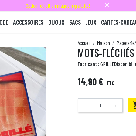
close
Option retrait en magasin gratuite!
ODE
ACCESSOIRES
BIJOUX
SACS
JEUX
CARTES-CADEA
Accueil
Maison
Papeterie/
MOTS-FLÉCHÉS
Fabricant :
GRILLE
Disponibilit
14,90 €
TTC
-
+
Quantité