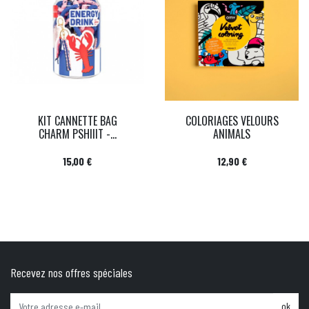
KIT CANNETTE BAG
COLORIAGES VELOURS
CHARM PSHIIIT -...
ANIMALS
Prix
Prix
15,00 €
12,90 €
Recevez nos offres spéciales
ok