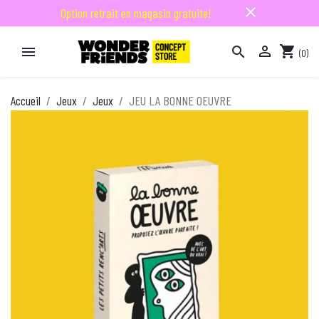
close
Option retrait en magasin gratuite!

shopping_cart


(0)

Accueil
Jeux
Jeux
JEU LA BONNE OEUVRE