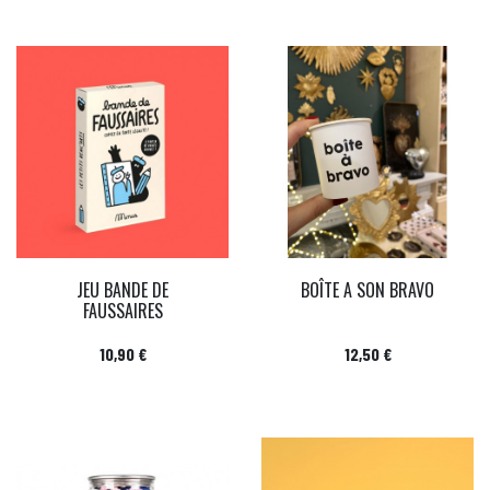
JEU BANDE DE
BOÎTE A SON BRAVO
FAUSSAIRES
Prix
Prix
10,90 €
12,50 €