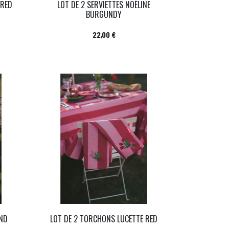
 RED
LOT DE 2 SERVIETTES NOËLINE
BURGUNDY
Prix
22,00 €
AND
LOT DE 2 TORCHONS LUCETTE RED