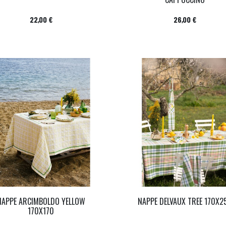
Prix
Prix
22,00 €
26,00 €
NAPPE ARCIMBOLDO YELLOW
NAPPE DELVAUX TREE 170X2
170X170