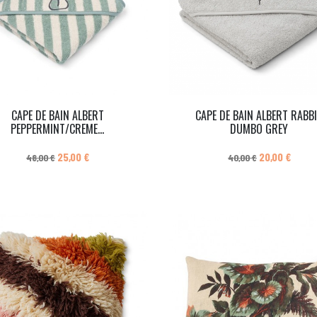
CAPE DE BAIN ALBERT
CAPE DE BAIN ALBERT RABB
PEPPERMINT/CREME...
DUMBO GREY
Prix de base
Prix
Prix de base
Prix
25,00 €
20,00 €
48,00 €
40,00 €