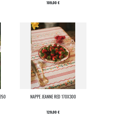
Prix
109,00 €
250
NAPPE JEANNE RED 170X300
Prix
129,00 €