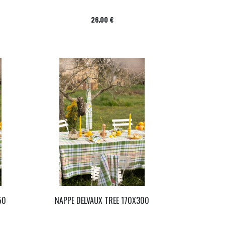
Prix
26,00 €
50
NAPPE DELVAUX TREE 170X300