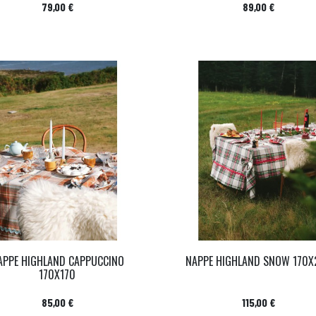
Prix
Prix
79,00 €
89,00 €
APPE HIGHLAND CAPPUCCINO
NAPPE HIGHLAND SNOW 170X
170X170
Prix
Prix
85,00 €
115,00 €